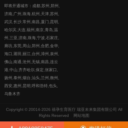
即将开通城市：成都,苏州,郑州,
济南,广州,珠海,杭州,天津,苏州,
武汉,长沙,常州,南昌,厦门,昆明,
哈尔滨,大连,福州,南京,青岛,温
州,三亚,济南,珠海,宁波,石家庄,
廊坊,东莞,周山,郑州,合肥,金华,
海口,莆田,丽江,台州,漳州,泉州,
佛山,南通,沧州,无锡,南昌,连云
港,中山,齐齐哈尔,保定,张家口,
扬州,泰州,烟台,汕头,兰州,衡州,
西安,惠州,昆明,呼和浩特,包头,
乌鲁木齐
Copyright © 20014-2026
禧孕生育医疗
瑞亚未来集团有限公司 All
Rights Reserved
网站地图