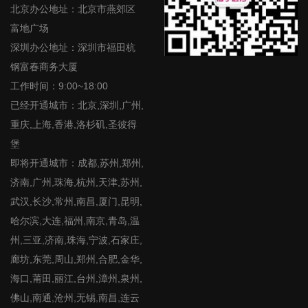
北京办公地址：北京市燕郊区
富地广场
深圳办公地址：深圳市福田杭
钢富春商务大厦
工作时间：9:00~18:00
已经开通城市：北京,深圳,广州,
重庆,上海,香港,洛杉矶,圣彼得
堡
即将开通城市：成都,苏州,郑州,
济南,广州,珠海,杭州,天津,苏州,
武汉,长沙,常州,南昌,厦门,昆明,
哈尔滨,大连,福州,南京,青岛,温
州,三亚,济南,珠海,宁波,石家庄,
廊坊,东莞,周山,郑州,合肥,金华,
海口,莆田,丽江,台州,漳州,泉州,
佛山,南通,沧州,无锡,南昌,连云