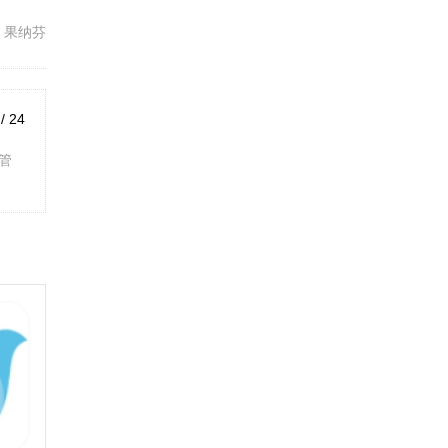
 果纳芬
 / 24
管