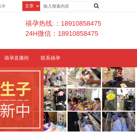
禧孕
禧孕热线:：18910858475
24H微信：18910858475
禧孕直播间
联系禧孕