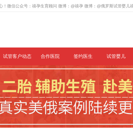
心！微信公众号：禧孕生育顾问 微博：@禧孕 微博：@俄罗斯试管婴儿
试管客户动态
合作医院
签约医生
试管婴儿