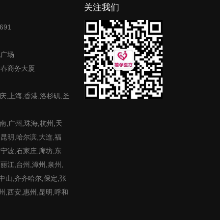
关注我们
691
地广场
富春商务大厦
庆,上海,香港,洛杉矶,圣
,广州,珠海,杭州,天
,昆明,哈尔滨,大连,福
,宁波,石家庄,廊坊,东
,丽江,台州,漳州,泉州,
,中山,齐齐哈尔,保定,张
州,西安,惠州,昆明,呼和