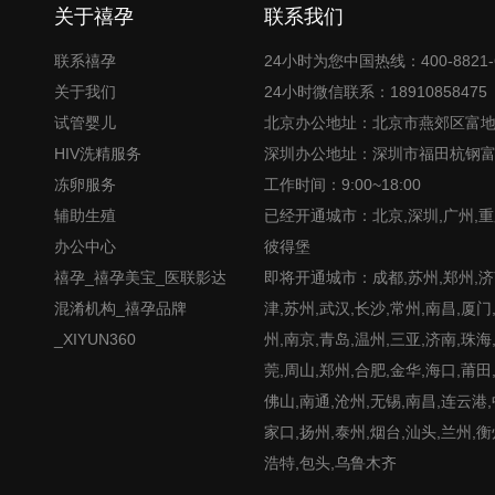
关于禧孕
联系我们
联系禧孕
24小时为您中国热线：400-8821-
关于我们
24小时微信联系：18910858475
试管婴儿
北京办公地址：北京市燕郊区富
HIV洗精服务
深圳办公地址：深圳市福田杭钢
冻卵服务
工作时间：9:00~18:00
辅助生殖
已经开通城市：北京,深圳,广州,重
办公中心
彼得堡
禧孕_禧孕美宝_医联影达
即将开通城市：成都,苏州,郑州,济南
混淆机构_禧孕品牌
津,苏州,武汉,长沙,常州,南昌,厦门
_XIYUN360
州,南京,青岛,温州,三亚,济南,珠海
莞,周山,郑州,合肥,金华,海口,莆田
佛山,南通,沧州,无锡,南昌,连云港
家口,扬州,泰州,烟台,汕头,兰州,衡
浩特,包头,乌鲁木齐