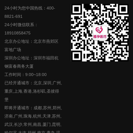
24小时为您中国热线：400-
8821-691
24小时微信联系：
18910858475
北京办公地址：北京市燕郊区
富地广场
深圳办公地址：深圳市福田杭
钢富春商务大厦
工作时间：9:00~18:00
已经开通城市：北京,深圳,广州,
重庆,上海,香港,洛杉矶,圣彼得
堡
即将开通城市：成都,苏州,郑州,
济南,广州,珠海,杭州,天津,苏州,
武汉,长沙,常州,南昌,厦门,昆明,
哈尔滨,大连,福州,南京,青岛,温