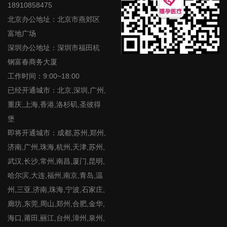
18910858475
北京办公地址：北京市燕郊区
富地广场
深圳办公地址：深圳市福田杭
钢富春商务大厦
工作时间：9:00~18:00
已经开通城市：北京,深圳,广州,
重庆,上海,香港,洛杉矶,圣彼得
堡
即将开通城市：成都,苏州,郑州,
济南,广州,珠海,杭州,天津,苏州,
武汉,长沙,常州,南昌,厦门,昆明,
哈尔滨,大连,福州,南京,青岛,温
州,三亚,济南,珠海,宁波,石家庄,
廊坊,东莞,周山,郑州,合肥,金华,
海口,莆田,丽江,台州,漳州,泉州,