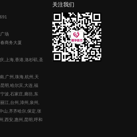
关注我们
691
地广场
富春商务大厦
庆,上海,香港,洛杉矶,圣
,广州,珠海,杭州,天
,昆明,哈尔滨,大连,福
,宁波,石家庄,廊坊,东
,丽江,台州,漳州,泉州,
,中山,齐齐哈尔,保定,张
州,西安,惠州,昆明,呼和