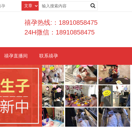
禧孕
禧孕热线:：18910858475
24H微信：18910858475
禧孕直播间
联系禧孕