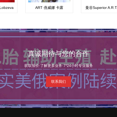
Lobzeva
ART·燕威娜 卡露
曼谷Superior A.R.
戴安娜医生
（Weena）
真诚期待与您的合作
获取报价·了解更多业务·7*24小时专业服务
联系我们