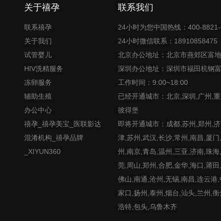
关于禧孕
联系我们
联系禧孕
24小时为您中国热线：400-8821-
关于我们
24小时微信联系：18910858475
试管婴儿
北京办公地址：北京市燕郊区富
HIV洗精服务
深圳办公地址：深圳市福田杭钢
冻卵服务
工作时间：9:00~18:00
辅助生殖
已经开通城市：北京,深圳,广州,重
办公中心
彼得堡
禧孕_禧孕美宝_医联影达
即将开通城市：成都,苏州,郑州,济南
混淆机构_禧孕品牌
津,苏州,武汉,长沙,常州,南昌,厦门
_XIYUN360
州,南京,青岛,温州,三亚,济南,珠海
莞,周山,郑州,合肥,金华,海口,莆田
佛山,南通,沧州,无锡,南昌,连云港
家口,扬州,泰州,烟台,汕头,兰州,衡
浩特,包头,乌鲁木齐