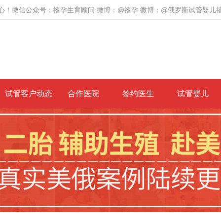
心！微信公众号：禧孕生育顾问 微博：@禧孕 微博：@俄罗斯试管婴儿
试管客户动态
合作医院
签约医生
试管婴儿