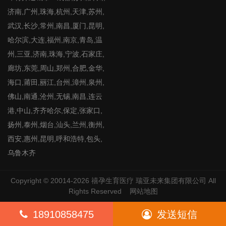
济南,广州,珠海,杭州,天津,苏州,
武汉,长沙,常州,南昌,厦门,昆明,
哈尔滨,大连,福州,南京,青岛,温
州,三亚,济南,珠海,宁波,石家庄,
廊坊,东莞,周山,郑州,合肥,金华,
海口,莆田,丽江,台州,漳州,泉州,
佛山,南通,沧州,无锡,南昌,连云
港,中山,齐齐哈尔,保定,张家口,
扬州,泰州,烟台,汕头,兰州,衡州,
西安,惠州,昆明,呼和浩特,包头,
乌鲁木齐
Copyright © 20014-2026
禧孕生育医疗
瑞亚未来集团有限公司 All
Rights Reserved
网站地图
18910858475
发送短信