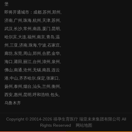
堡
即将开通城市：成都,苏州,郑州,
济南,广州,珠海,杭州,天津,苏州,
武汉,长沙,常州,南昌,厦门,昆明,
哈尔滨,大连,福州,南京,青岛,温
州,三亚,济南,珠海,宁波,石家庄,
廊坊,东莞,周山,郑州,合肥,金华,
海口,莆田,丽江,台州,漳州,泉州,
佛山,南通,沧州,无锡,南昌,连云
港,中山,齐齐哈尔,保定,张家口,
扬州,泰州,烟台,汕头,兰州,衡州,
西安,惠州,昆明,呼和浩特,包头,
乌鲁木齐
Copyright © 20014-2026
禧孕生育医疗
瑞亚未来集团有限公司 All
Rights Reserved
网站地图