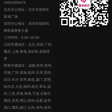
18910858475
北京办公地址：北京市燕郊区
富地广场
深圳办公地址：深圳市福田杭
钢富春商务大厦
工作时间：9:00~18:00
已经开通城市：北京,深圳,广州,
重庆,上海,香港,洛杉矶,圣彼得
堡
即将开通城市：成都,苏州,郑州,
济南,广州,珠海,杭州,天津,苏州,
武汉,长沙,常州,南昌,厦门,昆明,
哈尔滨,大连,福州,南京,青岛,温
州,三亚,济南,珠海,宁波,石家庄,
廊坊,东莞,周山,郑州,合肥,金华,
海口,莆田,丽江,台州,漳州,泉州,