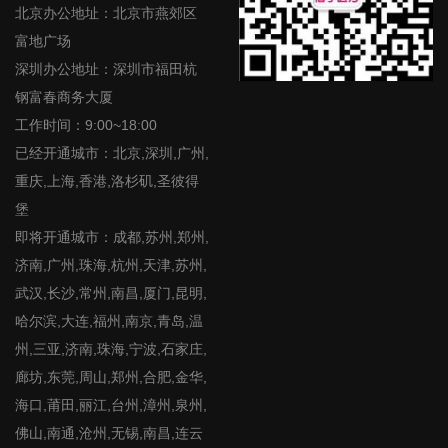
北京办公地址：北京市燕郊区
富地广场
深圳办公地址：深圳市福田杭
钢富春商务大厦
工作时间：9:00~18:00
已经开通城市：北京,深圳,广州,
重庆,上海,香港,洛杉矶,圣彼得
堡
即将开通城市：成都,苏州,郑州,
济南,广州,珠海,杭州,天津,苏州,
武汉,长沙,常州,南昌,厦门,昆明,
哈尔滨,大连,福州,南京,青岛,温
州,三亚,济南,珠海,宁波,石家庄,
廊坊,东莞,周山,郑州,合肥,金华,
海口,莆田,丽江,台州,漳州,泉州,
佛山,南通,沧州,无锡,南昌,连云