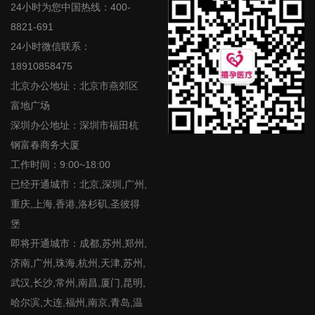
24小时为您中国热线：400-
8821-691
24小时微信联系：
18910858475
北京办公地址：北京市燕郊区
富地广场
深圳办公地址：深圳市福田杭
钢富春商务大厦
工作时间：9:00~18:00
已经开通城市：北京,深圳,广州,
重庆,上海,香港,洛杉矶,圣彼得
堡
即将开通城市：成都,苏州,郑州,
济南,广州,珠海,杭州,天津,苏州,
武汉,长沙,常州,南昌,厦门,昆明,
哈尔滨,大连,福州,南京,青岛,温