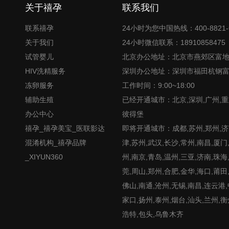
关于禧孕
联系我们
联系禧孕
24小时为您中国热线：400-8821-
关于我们
24小时微信联系：18910858475
试管婴儿
北京办公地址：北京市燕郊区富
HIV洗精服务
深圳办公地址：深圳市福田杭钢
冻卵服务
工作时间：9:00~18:00
辅助生殖
已经开通城市：北京,深圳,广州,重
办公中心
彼得堡
禧孕_禧孕美宝_医联影达
即将开通城市：成都,苏州,郑州,济南
混淆机构_禧孕品牌
津,苏州,武汉,长沙,常州,南昌,厦门
_XIYUN360
州,南京,青岛,温州,三亚,济南,珠海
莞,周山,郑州,合肥,金华,海口,莆田
佛山,南通,沧州,无锡,南昌,连云港
家口,扬州,泰州,烟台,汕头,兰州,衡
浩特,包头,乌鲁木齐