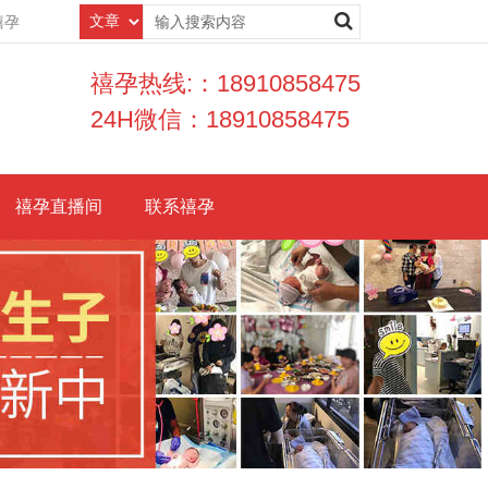
禧孕
禧孕热线:：18910858475
24H微信：18910858475
禧孕直播间
联系禧孕