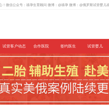
心！微信公众号：禧孕生育顾问 微博：@禧孕 微博：@俄罗斯试管婴儿
试管客户动态
合作医院
签约医生
试管婴儿