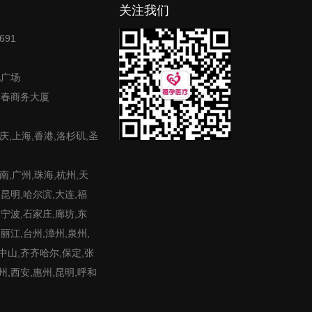
关注我们
691
地广场
富春商务大厦
庆,上海,香港,洛杉矶,圣
,广州,珠海,杭州,天
,昆明,哈尔滨,大连,福
,宁波,石家庄,廊坊,东
,丽江,台州,漳州,泉州,
,中山,齐齐哈尔,保定,张
州,西安,惠州,昆明,呼和