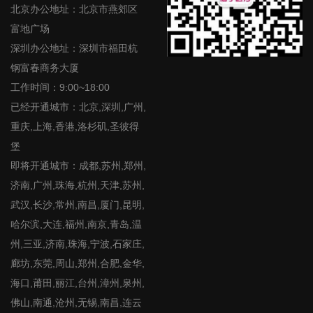
北京办公地址：北京市燕郊区
富地广场
深圳办公地址：深圳市福田杭
钢富春商务大厦
工作时间：9:00~18:00
已经开通城市：北京,深圳,广州,
重庆,上海,香港,洛杉矶,圣彼得
堡
即将开通城市：成都,苏州,郑州,
济南,广州,珠海,杭州,天津,苏州,
武汉,长沙,常州,南昌,厦门,昆明,
哈尔滨,大连,福州,南京,青岛,温
州,三亚,济南,珠海,宁波,石家庄,
廊坊,东莞,周山,郑州,合肥,金华,
海口,莆田,丽江,台州,漳州,泉州,
佛山,南通,沧州,无锡,南昌,连云