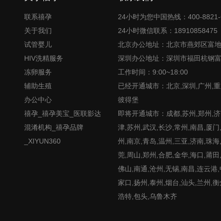
联系禧孕
24小时为您中国热线：400-8821-
关于我们
24小时微信联系：18910858475
试管婴儿
北京办公地址：北京市燕郊区富
HIV洗精服务
深圳办公地址：深圳市福田杭钢
冻卵服务
工作时间：9:00~18:00
辅助生殖
已经开通城市：北京,深圳,广州,重
办公中心
彼得堡
禧孕_禧孕美宝_医联影达
即将开通城市：成都,苏州,郑州,济南
混淆机构_禧孕品牌
津,苏州,武汉,长沙,常州,南昌,厦门
_XIYUN360
州,南京,青岛,温州,三亚,济南,珠海
莞,周山,郑州,合肥,金华,海口,莆田
佛山,南通,沧州,无锡,南昌,连云港
家口,扬州,泰州,烟台,汕头,兰州,衡
浩特,包头,乌鲁木齐