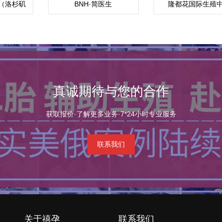
（洛杉矶
BNH·简医生
隆都花国际生殖
心）
（Sasawimol）
(RMC)
真诚期待与您的合作
获取报价·了解更多业务·7*24小时专业服务
联系我们
关于禧孕
联系我们