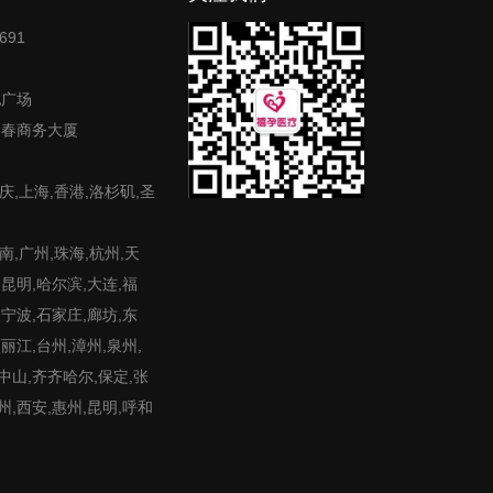
691
地广场
富春商务大厦
庆,上海,香港,洛杉矶,圣
,广州,珠海,杭州,天
,昆明,哈尔滨,大连,福
,宁波,石家庄,廊坊,东
,丽江,台州,漳州,泉州,
,中山,齐齐哈尔,保定,张
州,西安,惠州,昆明,呼和