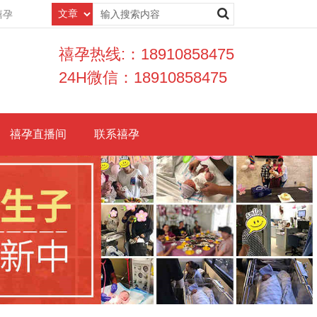
禧孕
禧孕热线:：18910858475
24H微信：18910858475
禧孕直播间
联系禧孕