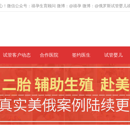
心！微信公众号：禧孕生育顾问 微博：@禧孕 微博：@俄罗斯试管婴儿
试管客户动态
合作医院
签约医生
试管婴儿