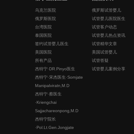
乌克兰医院
俄罗斯试管婴儿
俄罗斯医院
试管婴儿医院医生
台湾医院
试管客户动态
泰国医院
试管婴儿热点资讯
签约试管婴儿医生
试管精华文章
美国医院
美国试管婴儿
所有产品
试管答疑
杰特宁·DR.Pinyo医生
试管婴儿案例分享
杰特宁·宋杰医生·Somjate
Manipalviratn,M.D
杰特宁·蔡医生
·Kriengchai
Sajjachareonpong,M.D
杰特宁院长
·Pol.Lt.Gen.Jongjate