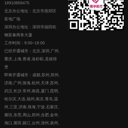
18910858475
北京办公地址：北京市燕郊区
富地广场
深圳办公地址：深圳市福田杭
钢富春商务大厦
工作时间：9:00~18:00
已经开通城市：北京,深圳,广州,
重庆,上海,香港,洛杉矶,圣彼得
堡
即将开通城市：成都,苏州,郑州,
济南,广州,珠海,杭州,天津,苏州,
武汉,长沙,常州,南昌,厦门,昆明,
哈尔滨,大连,福州,南京,青岛,温
州,三亚,济南,珠海,宁波,石家庄,
廊坊,东莞,周山,郑州,合肥,金华,
海口,莆田,丽江,台州,漳州,泉州,