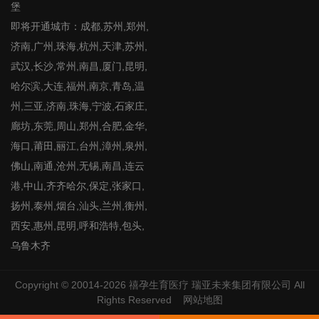
堡
即将开通城市：成都,苏州,郑州,
济南,广州,珠海,杭州,天津,苏州,
武汉,长沙,常州,南昌,厦门,昆明,
哈尔滨,大连,福州,南京,青岛,温
州,三亚,济南,珠海,宁波,石家庄,
廊坊,东莞,周山,郑州,合肥,金华,
海口,莆田,丽江,台州,漳州,泉州,
佛山,南通,沧州,无锡,南昌,连云
港,中山,齐齐哈尔,保定,张家口,
扬州,泰州,烟台,汕头,兰州,衡州,
西安,惠州,昆明,呼和浩特,包头,
乌鲁木齐
Copyright © 20014-2026
禧孕生育医疗
瑞亚未来集团有限公司 All
Rights Reserved
网站地图