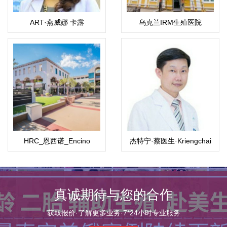
ART·燕威娜 卡露
乌克兰IRM生殖医院
（Weena）
HRC_恩西诺_Encino
杰特宁·蔡医生·Kriengchai
Sajjachareonpong,M.D
真诚期待与您的合作
获取报价·了解更多业务·7*24小时专业服务