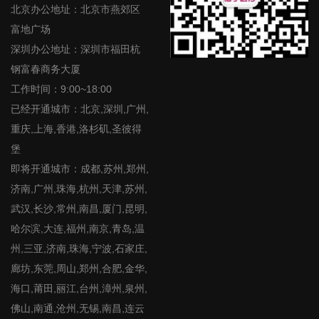
北京办公地址：北京市燕郊区
富地广场
深圳办公地址：深圳市福田杭
钢富春商务大厦
工作时间：9:00~18:00
已经开通城市：北京,深圳,广州,
重庆,上海,香港,洛杉矶,圣彼得
堡
即将开通城市：成都,苏州,郑州,
济南,广州,珠海,杭州,天津,苏州,
武汉,长沙,常州,南昌,厦门,昆明,
哈尔滨,大连,福州,南京,青岛,温
州,三亚,济南,珠海,宁波,石家庄,
廊坊,东莞,周山,郑州,合肥,金华,
海口,莆田,丽江,台州,漳州,泉州,
佛山,南通,沧州,无锡,南昌,连云