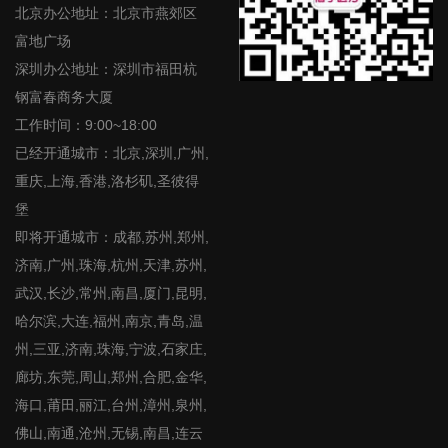
北京办公地址：北京市燕郊区
富地广场
深圳办公地址：深圳市福田杭
钢富春商务大厦
工作时间：9:00~18:00
已经开通城市：北京,深圳,广州,
重庆,上海,香港,洛杉矶,圣彼得
堡
即将开通城市：成都,苏州,郑州,
济南,广州,珠海,杭州,天津,苏州,
武汉,长沙,常州,南昌,厦门,昆明,
哈尔滨,大连,福州,南京,青岛,温
州,三亚,济南,珠海,宁波,石家庄,
廊坊,东莞,周山,郑州,合肥,金华,
海口,莆田,丽江,台州,漳州,泉州,
佛山,南通,沧州,无锡,南昌,连云