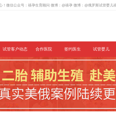
心！微信公众号：禧孕生育顾问 微博：@禧孕 微博：@俄罗斯试管婴儿
试管客户动态
合作医院
签约医生
试管婴儿