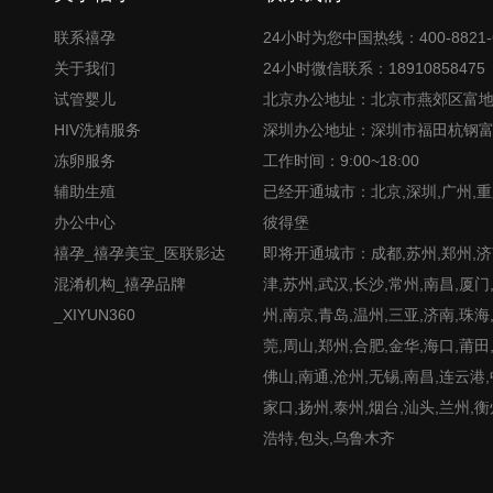
联系禧孕
24小时为您中国热线：400-8821-
关于我们
24小时微信联系：18910858475
试管婴儿
北京办公地址：北京市燕郊区富
HIV洗精服务
深圳办公地址：深圳市福田杭钢
冻卵服务
工作时间：9:00~18:00
辅助生殖
已经开通城市：北京,深圳,广州,重
办公中心
彼得堡
禧孕_禧孕美宝_医联影达
即将开通城市：成都,苏州,郑州,济南
混淆机构_禧孕品牌
津,苏州,武汉,长沙,常州,南昌,厦门
_XIYUN360
州,南京,青岛,温州,三亚,济南,珠海
莞,周山,郑州,合肥,金华,海口,莆田
佛山,南通,沧州,无锡,南昌,连云港
家口,扬州,泰州,烟台,汕头,兰州,衡
浩特,包头,乌鲁木齐