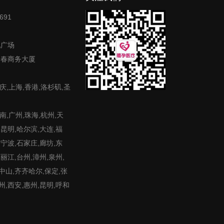
691
地广场
富春商务大厦
庆,上海,香港,洛杉矶,圣
,广州,珠海,杭州,天
,昆明,哈尔滨,大连,福
,宁波,石家庄,廊坊,东
,丽江,台州,漳州,泉州,
,中山,齐齐哈尔,保定,张
州,西安,惠州,昆明,呼和