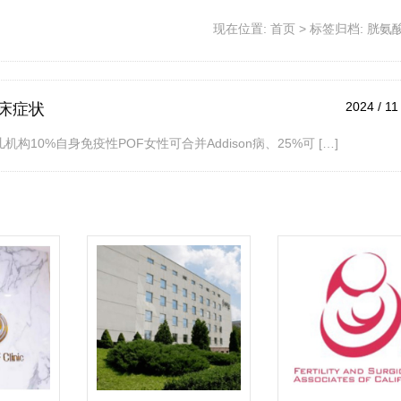
现在位置:
首页
>
标签归档: 胱氨
2024 / 11
床症状
10%自身免疫性POF女性可合并Addison病、25%可 […]