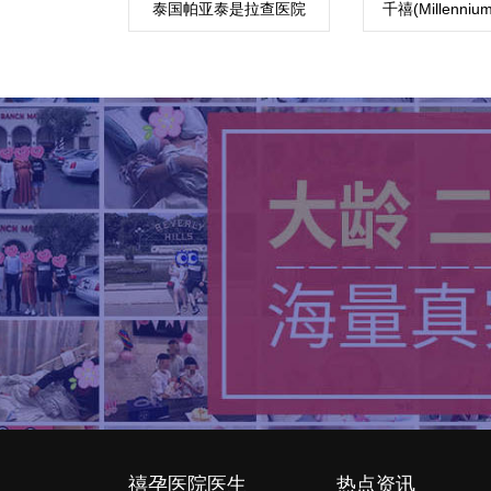
泰国帕亚泰是拉查医院
千禧(Millenni
心
禧孕医院医生
热点资讯