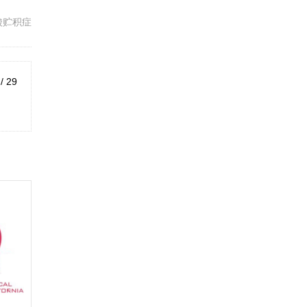
酸贮积症
 / 29