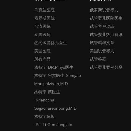
乌克兰医院
俄罗斯试管婴儿
俄罗斯医院
试管婴儿医院医生
台湾医院
试管客户动态
泰国医院
试管婴儿热点资讯
签约试管婴儿医生
试管精华文章
美国医院
美国试管婴儿
所有产品
试管答疑
杰特宁·DR.Pinyo医生
试管婴儿案例分享
杰特宁·宋杰医生·Somjate
Manipalviratn,M.D
杰特宁·蔡医生
·Kriengchai
Sajjachareonpong,M.D
杰特宁院长
·Pol.Lt.Gen.Jongjate