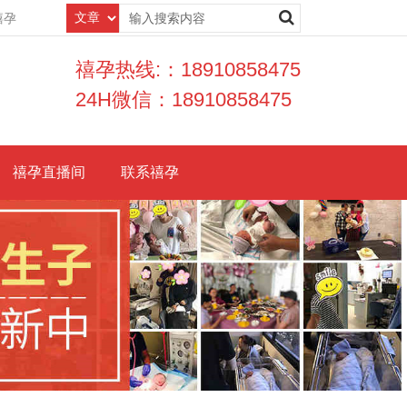
禧孕
禧孕热线:：18910858475
24H微信：18910858475
禧孕直播间
联系禧孕