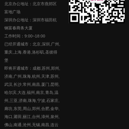
北京办公地址：北京市燕郊区
富地广场
深圳办公地址：深圳市福田杭
钢富春商务大厦
工作时间：9:00~18:00
已经开通城市：北京,深圳,广州,
重庆,上海,香港,洛杉矶,圣彼得
堡
即将开通城市：成都,苏州,郑州,
济南,广州,珠海,杭州,天津,苏州,
武汉,长沙,常州,南昌,厦门,昆明,
哈尔滨,大连,福州,南京,青岛,温
州,三亚,济南,珠海,宁波,石家庄,
廊坊,东莞,周山,郑州,合肥,金华,
海口,莆田,丽江,台州,漳州,泉州,
佛山,南通,沧州,无锡,南昌,连云