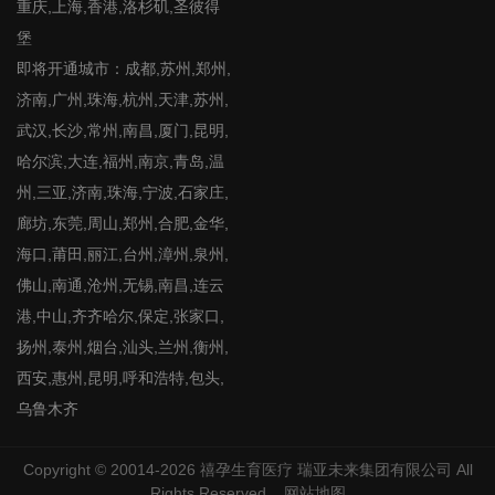
重庆,上海,香港,洛杉矶,圣彼得
堡
即将开通城市：成都,苏州,郑州,
济南,广州,珠海,杭州,天津,苏州,
武汉,长沙,常州,南昌,厦门,昆明,
哈尔滨,大连,福州,南京,青岛,温
州,三亚,济南,珠海,宁波,石家庄,
廊坊,东莞,周山,郑州,合肥,金华,
海口,莆田,丽江,台州,漳州,泉州,
佛山,南通,沧州,无锡,南昌,连云
港,中山,齐齐哈尔,保定,张家口,
扬州,泰州,烟台,汕头,兰州,衡州,
西安,惠州,昆明,呼和浩特,包头,
乌鲁木齐
Copyright © 20014-2026
禧孕生育医疗
瑞亚未来集团有限公司 All
Rights Reserved
网站地图