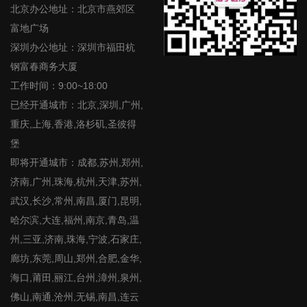
北京办公地址：北京市燕郊区
富地广场
深圳办公地址：深圳市福田杭
钢富春商务大厦
工作时间：9:00~18:00
已经开通城市：北京,深圳,广州,
重庆,上海,香港,洛杉矶,圣彼得
堡
即将开通城市：成都,苏州,郑州,
济南,广州,珠海,杭州,天津,苏州,
武汉,长沙,常州,南昌,厦门,昆明,
哈尔滨,大连,福州,南京,青岛,温
州,三亚,济南,珠海,宁波,石家庄,
廊坊,东莞,周山,郑州,合肥,金华,
海口,莆田,丽江,台州,漳州,泉州,
佛山,南通,沧州,无锡,南昌,连云