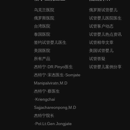
乌克兰医院
俄罗斯试管婴儿
俄罗斯医院
试管婴儿医院医生
台湾医院
试管客户动态
泰国医院
试管婴儿热点资讯
签约试管婴儿医生
试管精华文章
美国医院
美国试管婴儿
所有产品
试管答疑
杰特宁·DR.Pinyo医生
试管婴儿案例分享
杰特宁·宋杰医生·Somjate
Manipalviratn,M.D
杰特宁·蔡医生
·Kriengchai
Sajjachareonpong,M.D
杰特宁院长
·Pol.Lt.Gen.Jongjate