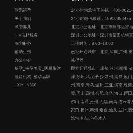
联系禧孕
24小时为您中国热线：400-8821-
关于我们
24小时微信联系：18910858475
试管婴儿
北京办公地址：北京市燕郊区富
HIV洗精服务
深圳办公地址：深圳市福田杭钢
冻卵服务
工作时间：9:00~18:00
辅助生殖
已经开通城市：北京,深圳,广州,重
办公中心
彼得堡
禧孕_禧孕美宝_医联影达
即将开通城市：成都,苏州,郑州,济南
混淆机构_禧孕品牌
津,苏州,武汉,长沙,常州,南昌,厦门
_XIYUN360
州,南京,青岛,温州,三亚,济南,珠海
莞,周山,郑州,合肥,金华,海口,莆田
佛山,南通,沧州,无锡,南昌,连云港
家口,扬州,泰州,烟台,汕头,兰州,衡
浩特,包头,乌鲁木齐