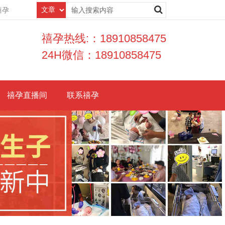
禧孕
禧孕热线:：18910858475
24H微信：18910858475
禧孕直播间
联系禧孕