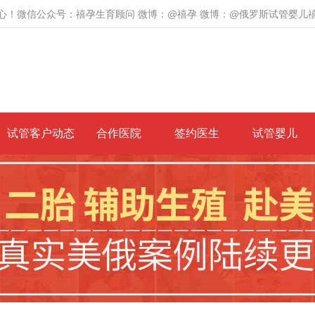
心！微信公众号：禧孕生育顾问 微博：@禧孕 微博：@俄罗斯试管婴儿
试管客户动态
合作医院
签约医生
试管婴儿