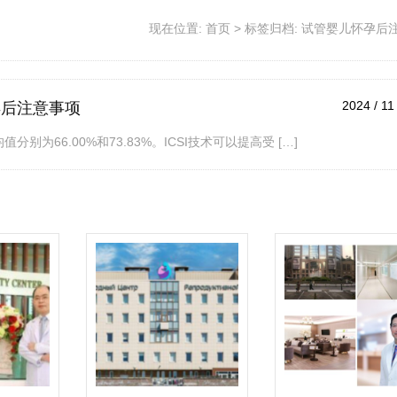
现在位置:
首页
>
标签归档: 试管婴儿怀孕后
2024 / 11
孕后注意事项
别为66.00%和73.83%。ICSI技术可以提高受 […]