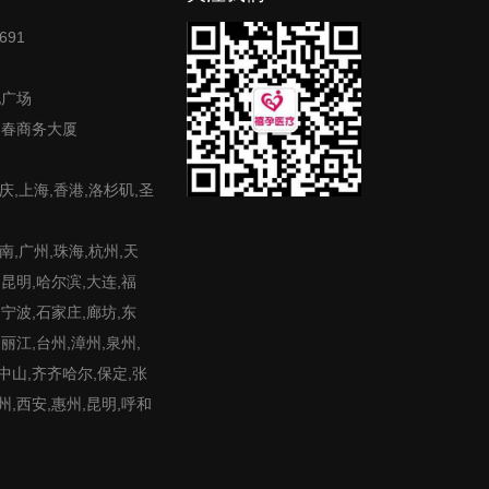
691
地广场
富春商务大厦
庆,上海,香港,洛杉矶,圣
,广州,珠海,杭州,天
,昆明,哈尔滨,大连,福
,宁波,石家庄,廊坊,东
,丽江,台州,漳州,泉州,
,中山,齐齐哈尔,保定,张
州,西安,惠州,昆明,呼和