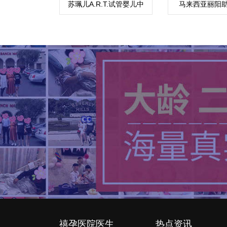
苏珮儿A.R.T.试管婴儿中
马来西亚丽阳
心
禧孕医院医生
热点资讯