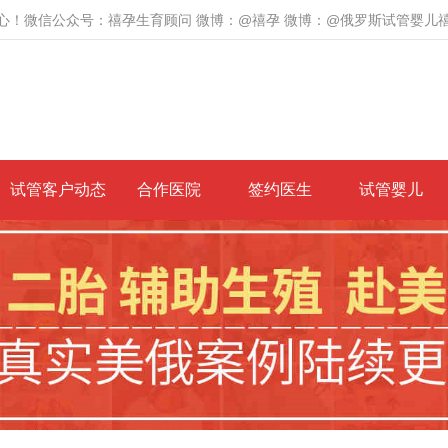
心！微信公众号：禧孕生育顾问 微博：@禧孕 微博：@俄罗斯试管婴儿
试管客户动态
合作医院
签约医生
试管婴儿