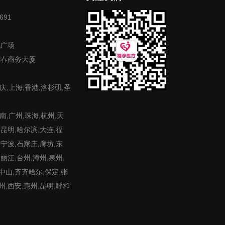
691
地广场
富春商务大厦
庆,上海,香港,洛杉矶,圣
,广州,珠海,杭州,天
,昆明,哈尔滨,大连,福
,宁波,石家庄,廊坊,东
,丽江,台州,漳州,泉州,
,中山,齐齐哈尔,保定,张
州,西安,惠州,昆明,呼和