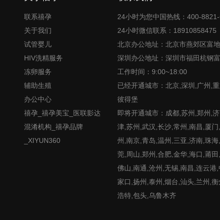
联系禧孕
24小时为您中国热线：400-8821-
关于我们
24小时微信联系：18910858475
试管婴儿
北京办公地址：北京市燕郊区富
HIV洗精服务
深圳办公地址：深圳市福田杭钢
冻卵服务
工作时间：9:00~18:00
辅助生殖
已经开通城市：北京,深圳,广州,重
办公中心
彼得堡
禧孕_禧孕美宝_医联影达
即将开通城市：成都,苏州,郑州,济南
混淆机构_禧孕品牌
津,苏州,武汉,长沙,常州,南昌,厦门
_XIYUN360
州,南京,青岛,温州,三亚,济南,珠海
莞,周山,郑州,合肥,金华,海口,莆田
佛山,南通,沧州,无锡,南昌,连云港
家口,扬州,泰州,烟台,汕头,兰州,衡
浩特,包头,乌鲁木齐