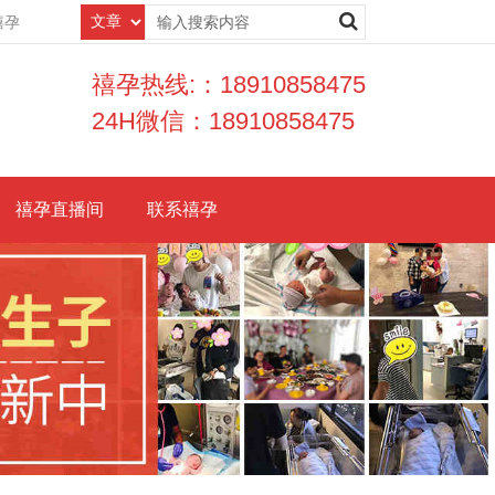
禧孕
禧孕热线:：18910858475
24H微信：18910858475
禧孕直播间
联系禧孕