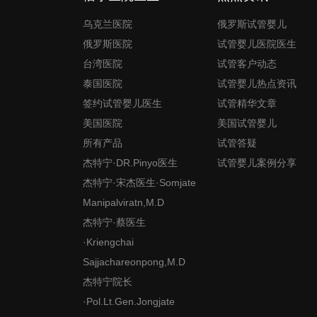
乌克兰医院
俄罗斯试管婴儿
俄罗斯医院
试管婴儿医院医生
台湾医院
试管客户动态
泰国医院
试管婴儿热点资讯
签约试管婴儿医生
试管精华文章
美国医院
美国试管婴儿
所有产品
试管答疑
杰特宁·DR.Pinyo医生
试管婴儿案例分享
杰特宁·宋杰医生·Somjate
Manipalviratn,M.D
杰特宁·蔡医生
·Kriengchai
Sajjachareonpong,M.D
杰特宁院长
·Pol.Lt.Gen.Jongjate