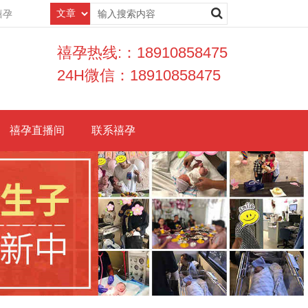
禧孕
禧孕热线:：18910858475
24H微信：18910858475
禧孕直播间
联系禧孕