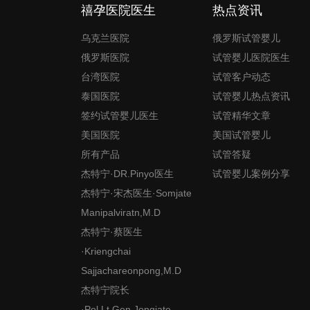
禧孕医院医生
热点资讯
乌克兰医院
俄罗斯试管婴儿
俄罗斯医院
试管婴儿医院医生
台湾医院
试管客户动态
泰国医院
试管婴儿热点资讯
签约试管婴儿医生
试管精华文章
美国医院
美国试管婴儿
所有产品
试管答疑
杰特宁·DR.Pinyo医生
试管婴儿案例分享
杰特宁·宋杰医生·Somjate
Manipalviratn,M.D
杰特宁·蔡医生
·Kriengchai
Sajjachareonpong,M.D
杰特宁院长
·Pol.Lt.Gen.Jongjate