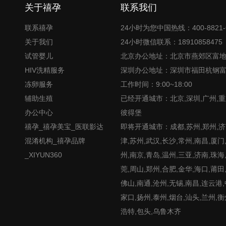
关于禧孕
联系我们
联系禧孕
24小时为您中国热线：400-8821-
关于我们
24小时微信联系：18910858475
试管婴儿
北京办公地址：北京市燕郊区富
HIV洗精服务
深圳办公地址：深圳市福田杭钢
冻卵服务
工作时间：9:00~18:00
辅助生殖
已经开通城市：北京,深圳,广州,重
办公中心
彼得堡
禧孕_禧孕美宝_医联影达
即将开通城市：成都,苏州,郑州,济南
混淆机构_禧孕品牌
津,苏州,武汉,长沙,常州,南昌,厦门
_XIYUN360
州,南京,青岛,温州,三亚,济南,珠海
莞,周山,郑州,合肥,金华,海口,莆田
佛山,南通,沧州,无锡,南昌,连云港
家口,扬州,泰州,烟台,汕头,兰州,衡
浩特,包头,乌鲁木齐