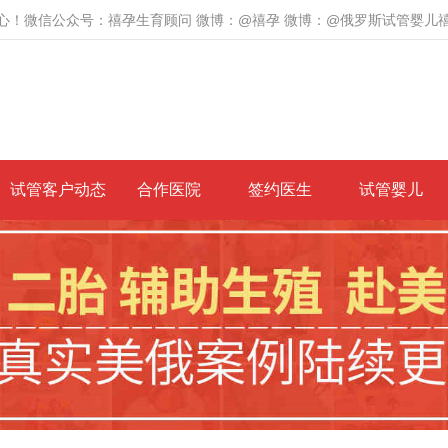
心！微信公众号：禧孕生育顾问 微博：@禧孕 微博：@俄罗斯试管婴儿
试管客户动态
合作医院
签约医生
试管婴儿