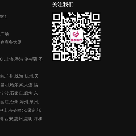
关注我们
691
地广场
富春商务大厦
庆,上海,香港,洛杉矶,圣
,广州,珠海,杭州,天
,昆明,哈尔滨,大连,福
,宁波,石家庄,廊坊,东
,丽江,台州,漳州,泉州,
,中山,齐齐哈尔,保定,张
州,西安,惠州,昆明,呼和