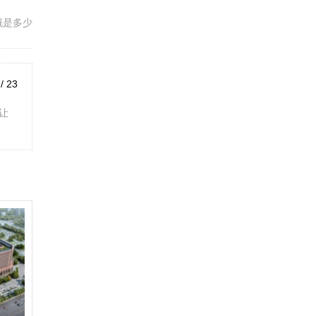
概是多少
 / 23
让