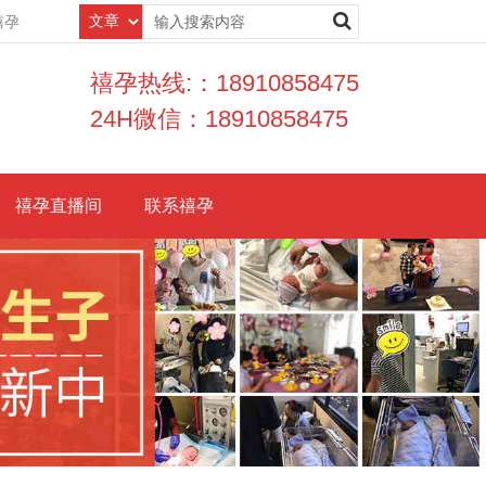
禧孕
禧孕热线:：18910858475
24H微信：18910858475
禧孕直播间
联系禧孕