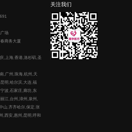
关注我们
691
地广场
富春商务大厦
庆,上海,香港,洛杉矶,圣
,广州,珠海,杭州,天
,昆明,哈尔滨,大连,福
,宁波,石家庄,廊坊,东
,丽江,台州,漳州,泉州,
,中山,齐齐哈尔,保定,张
州,西安,惠州,昆明,呼和