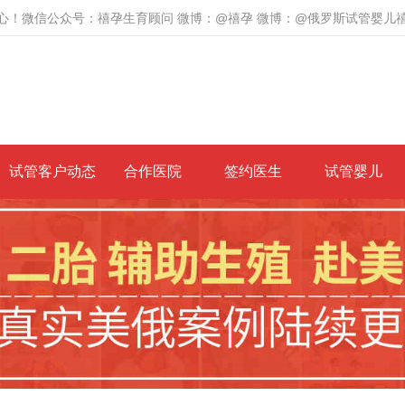
心！微信公众号：禧孕生育顾问 微博：@禧孕 微博：@俄罗斯试管婴儿
试管客户动态
合作医院
签约医生
试管婴儿