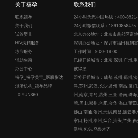
关于禧孕
联系我们
联系禧孕
24小时为您中国热线：400-8821-
关于我们
24小时微信联系：18910858475
试管婴儿
北京办公地址：北京市燕郊区富
HIV洗精服务
深圳办公地址：深圳市福田杭钢
冻卵服务
工作时间：9:00~18:00
辅助生殖
已经开通城市：北京,深圳,广州,重
办公中心
彼得堡
禧孕_禧孕美宝_医联影达
即将开通城市：成都,苏州,郑州,济南
混淆机构_禧孕品牌
津,苏州,武汉,长沙,常州,南昌,厦门
_XIYUN360
州,南京,青岛,温州,三亚,济南,珠海
莞,周山,郑州,合肥,金华,海口,莆田
佛山,南通,沧州,无锡,南昌,连云港
家口,扬州,泰州,烟台,汕头,兰州,衡
浩特,包头,乌鲁木齐