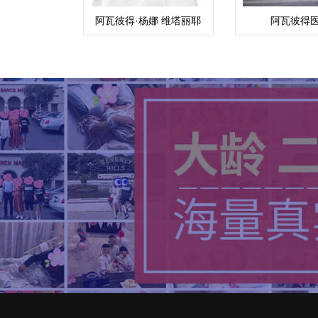
阿瓦彼得·杨娜 维塔丽耶
阿瓦彼得
夫娜(Yana ByanKina)