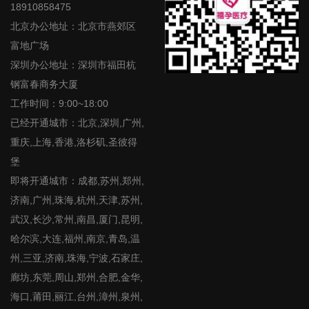
18910858475
北京办公地址：北京市燕郊区
富地广场
深圳办公地址：深圳市福田杭
钢富春商务大厦
工作时间：9:00~18:00
已经开通城市：北京,深圳,广州,
重庆,上海,香港,洛杉矶,圣彼得
堡
即将开通城市：成都,苏州,郑州,
济南,广州,珠海,杭州,天津,苏州,
武汉,长沙,常州,南昌,厦门,昆明,
哈尔滨,大连,福州,南京,青岛,温
州,三亚,济南,珠海,宁波,石家庄,
廊坊,东莞,周山,郑州,合肥,金华,
海口,莆田,丽江,台州,漳州,泉州,