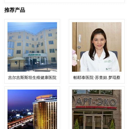
推荐产品
吉尔吉斯斯坦生殖健康医院
帕耶泰医院·苏查妲.梦琨蔡
帕（Suchada）