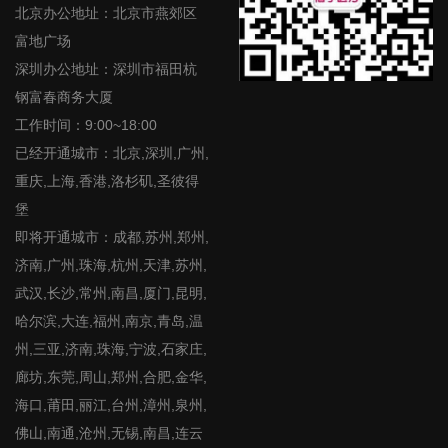
北京办公地址：北京市燕郊区
富地广场
深圳办公地址：深圳市福田杭
钢富春商务大厦
工作时间：9:00~18:00
已经开通城市：北京,深圳,广州,
重庆,上海,香港,洛杉矶,圣彼得
堡
即将开通城市：成都,苏州,郑州,
济南,广州,珠海,杭州,天津,苏州,
武汉,长沙,常州,南昌,厦门,昆明,
哈尔滨,大连,福州,南京,青岛,温
州,三亚,济南,珠海,宁波,石家庄,
廊坊,东莞,周山,郑州,合肥,金华,
海口,莆田,丽江,台州,漳州,泉州,
佛山,南通,沧州,无锡,南昌,连云