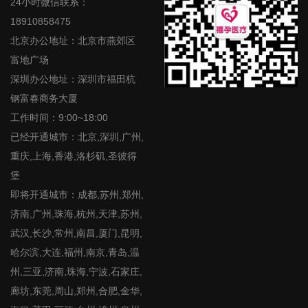
24小时微信联系：
18910858475
北京办公地址：北京市燕郊区
富地广场
深圳办公地址：深圳市福田杭
钢富春商务大厦
工作时间：9:00~18:00
已经开通城市：北京,深圳,广州,
重庆,上海,香港,洛杉矶,圣彼得
堡
即将开通城市：成都,苏州,郑州,
济南,广州,珠海,杭州,天津,苏州,
武汉,长沙,常州,南昌,厦门,昆明,
哈尔滨,大连,福州,南京,青岛,温
州,三亚,济南,珠海,宁波,石家庄,
廊坊,东莞,周山,郑州,合肥,金华,