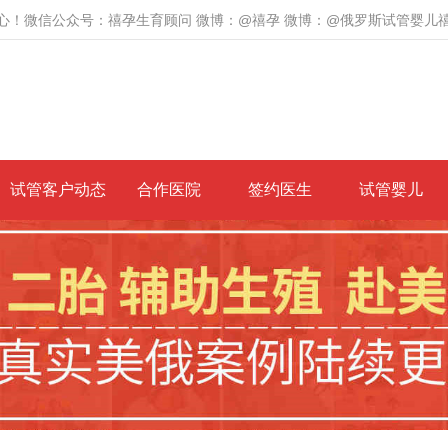
心！微信公众号：禧孕生育顾问 微博：@禧孕 微博：@俄罗斯试管婴儿
试管客户动态
合作医院
签约医生
试管婴儿