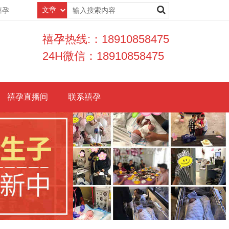
禧孕
禧孕热线:：18910858475
24H微信：18910858475
禧孕直播间
联系禧孕