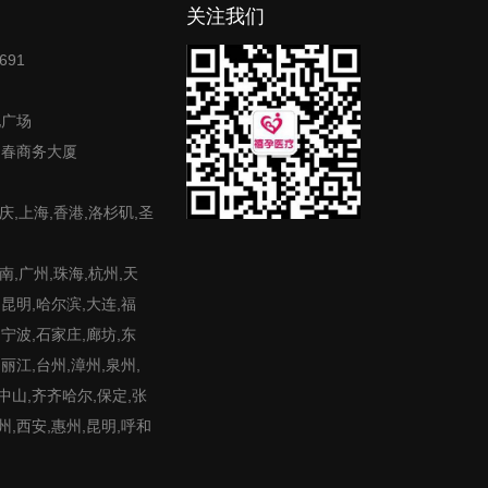
关注我们
691
地广场
富春商务大厦
庆,上海,香港,洛杉矶,圣
,广州,珠海,杭州,天
,昆明,哈尔滨,大连,福
,宁波,石家庄,廊坊,东
,丽江,台州,漳州,泉州,
,中山,齐齐哈尔,保定,张
州,西安,惠州,昆明,呼和