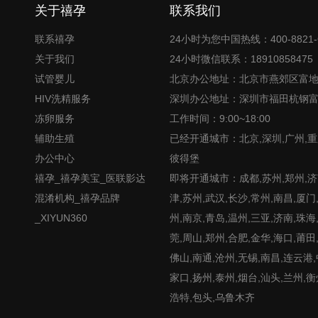
关于禧孕
联系我们
联系禧孕
24小时为您中国热线：400-8821-
关于我们
24小时微信联系：18910858475
试管婴儿
北京办公地址：北京市燕郊区富
HIV洗精服务
深圳办公地址：深圳市福田杭钢
冻卵服务
工作时间：9:00~18:00
辅助生殖
已经开通城市：北京,深圳,广州,重
办公中心
彼得堡
禧孕_禧孕美宝_医联影达
即将开通城市：成都,苏州,郑州,济南
混淆机构_禧孕品牌
津,苏州,武汉,长沙,常州,南昌,厦门
_XIYUN360
州,南京,青岛,温州,三亚,济南,珠海
莞,周山,郑州,合肥,金华,海口,莆田
佛山,南通,沧州,无锡,南昌,连云港
家口,扬州,泰州,烟台,汕头,兰州,衡
浩特,包头,乌鲁木齐