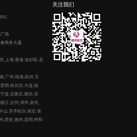
关注我们
691
地广场
富春商务大厦
庆,上海,香港,洛杉矶,圣
,广州,珠海,杭州,天
,昆明,哈尔滨,大连,福
,宁波,石家庄,廊坊,东
,丽江,台州,漳州,泉州,
,中山,齐齐哈尔,保定,张
州,西安,惠州,昆明,呼和