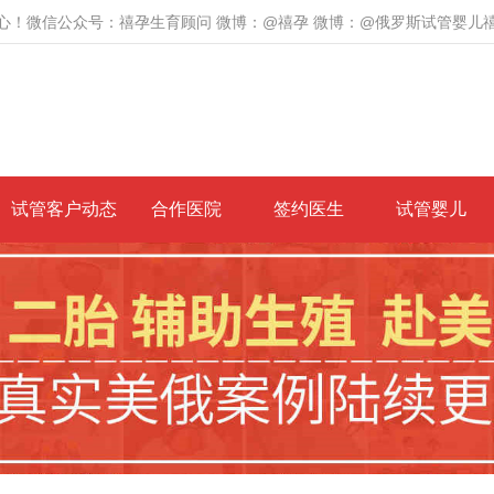
心！微信公众号：禧孕生育顾问 微博：@禧孕 微博：@俄罗斯试管婴儿
试管客户动态
合作医院
签约医生
试管婴儿