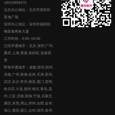
18910858475
北京办公地址：北京市燕郊区
富地广场
深圳办公地址：深圳市福田杭
钢富春商务大厦
工作时间：9:00~18:00
已经开通城市：北京,深圳,广州,
重庆,上海,香港,洛杉矶,圣彼得
堡
即将开通城市：成都,苏州,郑州,
济南,广州,珠海,杭州,天津,苏州,
武汉,长沙,常州,南昌,厦门,昆明,
哈尔滨,大连,福州,南京,青岛,温
州,三亚,济南,珠海,宁波,石家庄,
廊坊,东莞,周山,郑州,合肥,金华,
海口,莆田,丽江,台州,漳州,泉州,