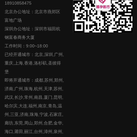
18910858475
北京办公地址：北京市燕郊区
富地广场
深圳办公地址：深圳市福田杭
钢富春商务大厦
工作时间：9:00~18:00
已经开通城市：北京,深圳,广州,
重庆,上海,香港,洛杉矶,圣彼得
堡
即将开通城市：成都,苏州,郑州,
济南,广州,珠海,杭州,天津,苏州,
武汉,长沙,常州,南昌,厦门,昆明,
哈尔滨,大连,福州,南京,青岛,温
州,三亚,济南,珠海,宁波,石家庄,
廊坊,东莞,周山,郑州,合肥,金华,
海口,莆田,丽江,台州,漳州,泉州,