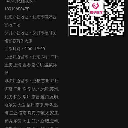
24小时微信联系：
18910858475
北京办公地址：北京市燕郊区
富地广场
深圳办公地址：深圳市福田杭
钢富春商务大厦
工作时间：9:00~18:00
已经开通城市：北京,深圳,广州,
重庆,上海,香港,洛杉矶,圣彼得
堡
即将开通城市：成都,苏州,郑州,
济南,广州,珠海,杭州,天津,苏州,
武汉,长沙,常州,南昌,厦门,昆明,
哈尔滨,大连,福州,南京,青岛,温
州,三亚,济南,珠海,宁波,石家庄,
廊坊,东莞,周山,郑州,合肥,金华,