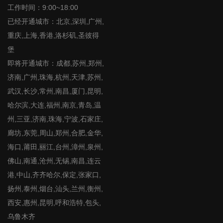
工作时间：9:00~18:00
已经开通城市：北京,深圳,广州,
重庆,上海,香港,洛杉矶,圣彼得
堡
即将开通城市：成都,苏州,郑州,
济南,广州,珠海,杭州,天津,苏州,
武汉,长沙,常州,南昌,厦门,昆明,
哈尔滨,大连,福州,南京,青岛,温
州,三亚,济南,珠海,宁波,石家庄,
廊坊,东莞,周山,郑州,合肥,金华,
海口,莆田,丽江,台州,漳州,泉州,
佛山,南通,沧州,无锡,南昌,连云
港,中山,齐齐哈尔,保定,张家口,
扬州,泰州,烟台,汕头,兰州,衡州,
西安,惠州,昆明,呼和浩特,包头,
乌鲁木齐