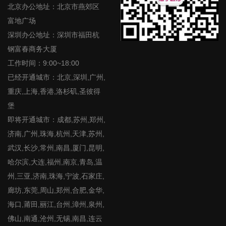
北京办公地址：北京市燕郊区
富地广场
深圳办公地址：深圳市福田杭
钢富春商务大厦
工作时间：9:00~18:00
已经开通城市：北京,深圳,广州,
重庆,上海,香港,洛杉矶,圣彼得
堡
即将开通城市：成都,苏州,郑州,
济南,广州,珠海,杭州,天津,苏州,
武汉,长沙,常州,南昌,厦门,昆明,
哈尔滨,大连,福州,南京,青岛,温
州,三亚,济南,珠海,宁波,石家庄,
廊坊,东莞,周山,郑州,合肥,金华,
海口,莆田,丽江,台州,漳州,泉州,
佛山,南通,沧州,无锡,南昌,连云