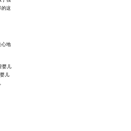
享的这
关心地
管婴儿
婴儿
。