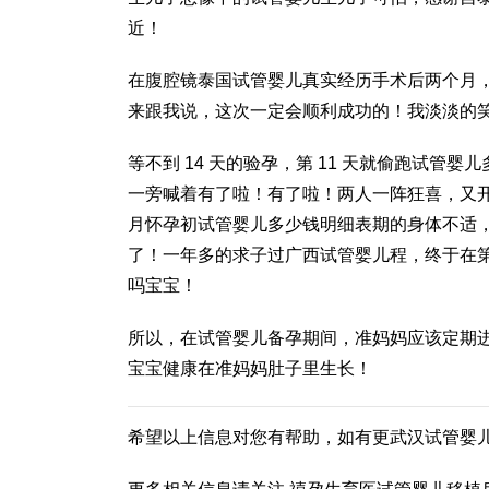
近！
在腹腔镜
泰国试管婴儿真实经历
手术后两个月
来跟我说，这次一定会顺利成功的！我淡淡的
等不到 14 天的验孕，第 11 天就偷跑
试管婴儿
一旁喊着有了啦！有了啦！两人一阵狂喜，又
月怀孕初
试管婴儿多少钱明细表
期的身体不适
了！一年多的求子过
广西试管婴儿
程，终于在
吗
宝宝！
所以，在试管婴儿备孕期间，准妈妈应该定期
宝宝健康在准妈妈肚子里生长！
希望以上信息对您有帮助，如有更
武汉试管婴