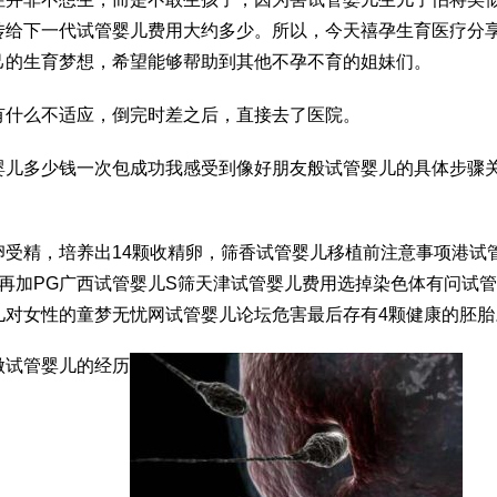
传给下一代
试管婴儿费用大约多少
。所以，今天禧孕生育医疗分
己的生育梦想，希望能够帮助到其他不孕不育的姐妹们。
有什么不适应，倒完时差之后，直接去了医院。
婴儿多少钱一次
包成功
我感受到像好朋友般
试管婴儿的具体步骤
。
卵受精，培养出14颗收精卵，筛
香
试管婴儿移植前注意事项
港试
再加PG
广西试管婴儿
S筛
天津试管婴儿费用
选掉染色体有问
试管
儿对女性的
童梦无忧网试管婴儿论坛
危害
最后存有4颗健康的胚胎