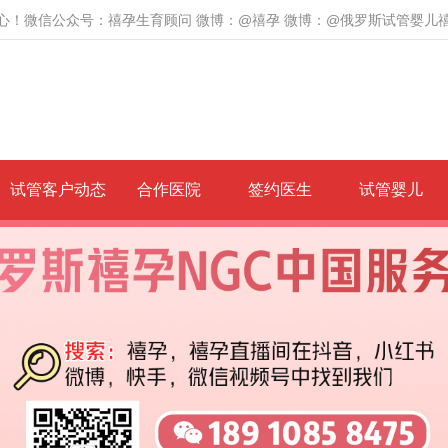
心！微信公众号：禧孕生育顾问 微博：@禧孕 微博：@俄罗斯试管婴儿
试管客户动态
合作医院
签约医生
试管婴儿