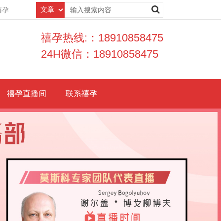
禧孕
禧孕热线:：18910858475
24H微信：18910858475
禧孕直播间
联系禧孕