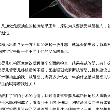
，又加做免疫抽血的检测结果正常，原以为只要接受试管植入，
来越远。
移植后出血
？另一方面却又燃起一股斗志，就算会怕失败，就算
我的宝宝争取一个不同于他的父亲的命运。
管婴儿机构
医生建议我再做个全面的检查，结果在
试管婴儿有什
管婴儿
管婴儿移植后
肿不通，医生强烈
俄罗斯试管婴儿机构
建议
打针和抽血的我，
试管婴儿需要多少钱
在一年的
什么是试管婴儿
亲生的吗
等着我过关！
钱
战胜了害怕手术的心情，我知道要
试管婴儿成功日记
尽人事听
镜手术顺利完成了，看着肚子上的小伤口，
利维爱
其实并没有
试
泰国试管婴儿流程
己又
试管婴儿的具体步骤
闯过了一关，离梦想