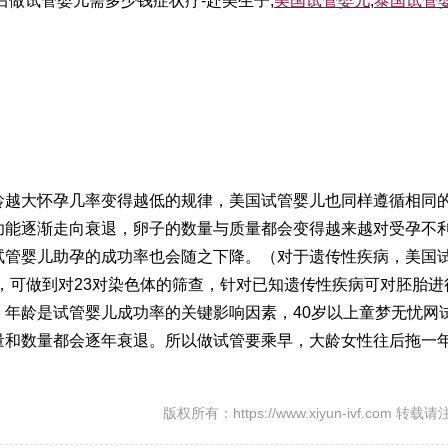
后
做试管婴儿需多少钱
症状
疗-赴美生子,
美国试管婴儿
,
泰国试管
龄越大怀孕几率变得越低的规律，美国试管婴儿也同样遵循相同
功能逐渐走向衰退，卵子的数量与质量都会变得越来越对受孕不
试管婴儿助孕的成功率也会随之下降。（对于遗传性疾病，美国
术，可做到对23对染色体的筛查，针对已知遗传性疾病可对胚胎进
年龄是试管婴儿成功率的关键影响因素，40岁以上
童梦无忧网
量和数量都会逐年衰退。所以做试管要乘早，大龄女性往后拖一
版权所有：https://www.xiyun-ivf.com 转