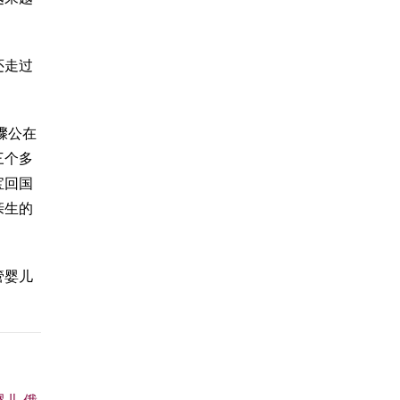
还走过
骤
公在
三个多
宝回国
亲生的
管婴儿