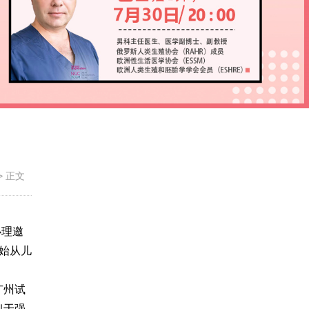
>
正文
办理邀
始从儿
广州试
似于强