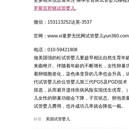
更多相关信息请关注 禧孕生育医
试管婴儿移植
罗斯
宫腔镜
试管婴儿
。
微信：153113252
达英-35
37
官网：www.xi
童梦无忧网试管婴儿
yun360.com
电话：010-59421908
做美国
强的松
试管婴儿要趁早相比自然生育年
来曲唑片
。伴随着年龄的不断增长，女性卵巢
着卵细胞老化，染色体变异的几率也会升高，
代试管婴儿价位
管婴儿第三代PGS及PGD技
筛选，从而避开遗传疾病风险实现优生优育。）
儿
女性的卵巢功能会下降，子宫状态、卵泡质
试管婴儿费用
，也许成功几率就会降低一截。
标签：
美国试管婴儿