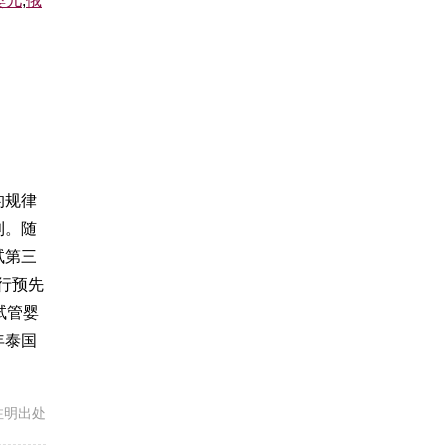
婴儿
,
俄
的规律
利。随
试
第三
行预先
试管婴
年
泰国
载请注明出处