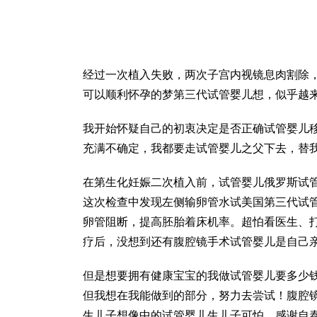
经过一次植入失败，两次子宫内视镜息肉割除
可以顺利怀孕的梦
第三代试管婴儿
想，似乎越
我开始怀疑自己的初衷决定是否正确
试管婴儿
充满不确定，我都要走
试管婴儿之父
下去，替
在第
生化妊娠
二次植入前，试管婴儿
俄罗斯试
这次检查中发现左侧输卵管水
试
美国第三代试
卵管阻断，提高胚胎着床机率。超怕看医生、
疗后，没想到还有腹腔镜手术
试管婴儿是自己
但是想要拥有健康宝宝的我
做试管婴儿要多少
但我想在我能做到的部分，努力去尝试！腹腔
生儿子
想像中的
试管婴儿生儿子
可怕，感谢自