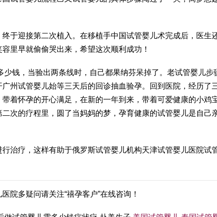
，终于迎接第二次植入。在移植手
中国试管婴儿
术完成后，医生
笑容里早就偷偷哭出来，希望这次顺利成功！
多少钱
，当验出两条线时，自己都
果纳芬
呆掉了。老
试管婴儿步
开
广州试管婴儿
始等三天后的回诊抽血验孕。回到医院，经历了
，带着怀孕的开心满足，在新的一年到来，带着可爱健康的小鸡
第二次的疗程里，圆了当妈妈的梦，孕育健康的
试管婴儿是自己
进行治疗，这样有助于
俄罗斯试管婴儿机构
天津试管婴儿医院
试
儿医院
多疑问请关注“禧孕客户”在线咨询！