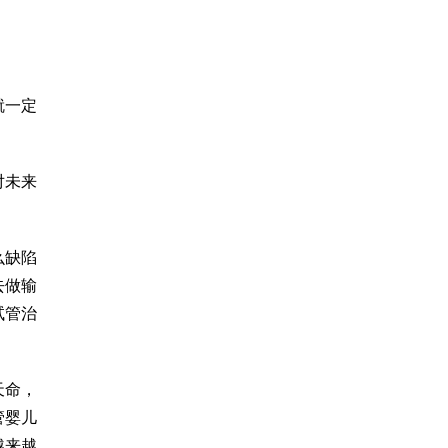
就一定
对未来
么缺陷
去做输
试管治
天命，
管婴儿
越来越