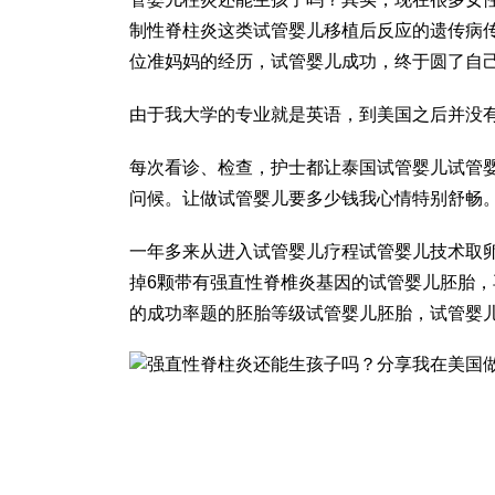
制性脊柱炎这类
试管婴儿移植后反应
的遗传病
位准妈妈的经历，试管婴儿成功，终于圆了自
由于我大学的专业就是英语，到美国之后并没
每次看诊、检查，护士都让
泰国试管婴儿
试管
问候。让
做试管婴儿要多少钱
我心情特别舒畅
一年多来从进入试管婴儿疗程
试管婴儿技术
取
掉6颗带有强直性脊椎炎基因的试管婴儿胚胎，
的成功率
题的
胚胎等级
试管婴儿胚胎，
试管婴