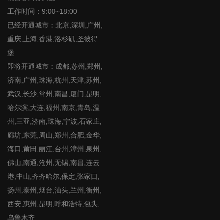
工作时间：9:00~18:00
已经开通城市：北京,深圳,广州,
重庆,上海,香港,洛杉矶,圣彼得
堡
即将开通城市：成都,苏州,郑州,
济南,广州,珠海,杭州,天津,苏州,
武汉,长沙,常州,南昌,厦门,昆明,
哈尔滨,大连,福州,南京,青岛,温
州,三亚,济南,珠海,宁波,石家庄,
廊坊,东莞,周山,郑州,合肥,金华,
海口,莆田,丽江,台州,漳州,泉州,
佛山,南通,沧州,无锡,南昌,连云
港,中山,齐齐哈尔,保定,张家口,
扬州,泰州,烟台,汕头,兰州,衡州,
西安,惠州,昆明,呼和浩特,包头,
乌鲁木齐