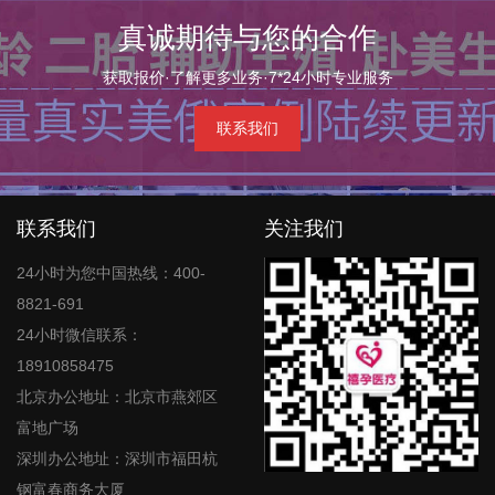
真诚期待与您的合作
获取报价·了解更多业务·7*24小时专业服务
联系我们
联系我们
关注我们
24小时为您中国热线：400-
8821-691
24小时微信联系：
18910858475
北京办公地址：北京市燕郊区
富地广场
深圳办公地址：深圳市福田杭
钢富春商务大厦