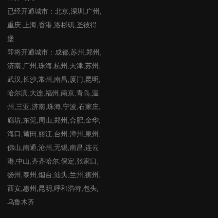
已经开通城市：北京,深圳,广州,
重庆,上海,香港,洛杉矶,圣彼得
堡
即将开通城市：成都,苏州,郑州,
济南,广州,珠海,杭州,天津,苏州,
武汉,长沙,常州,南昌,厦门,昆明,
哈尔滨,大连,福州,南京,青岛,温
州,三亚,济南,珠海,宁波,石家庄,
廊坊,东莞,周山,郑州,合肥,金华,
海口,莆田,丽江,台州,漳州,泉州,
佛山,南通,沧州,无锡,南昌,连云
港,中山,齐齐哈尔,保定,张家口,
扬州,泰州,烟台,汕头,兰州,衡州,
西安,惠州,昆明,呼和浩特,包头,
乌鲁木齐