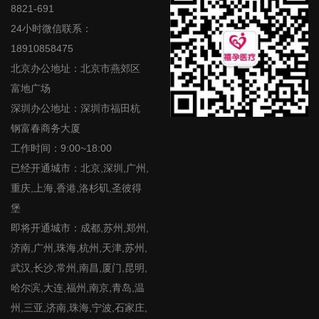
8821-691
24小时微信联系：
18910858475
北京办公地址：北京市燕郊区
富地广场
深圳办公地址：深圳市福田杭
钢富春商务大厦
工作时间：9:00~18:00
已经开通城市：北京,深圳,广州,
重庆,上海,香港,洛杉矶,圣彼得
堡
即将开通城市：成都,苏州,郑州,
济南,广州,珠海,杭州,天津,苏州,
武汉,长沙,常州,南昌,厦门,昆明,
哈尔滨,大连,福州,南京,青岛,温
州,三亚,济南,珠海,宁波,石家庄,