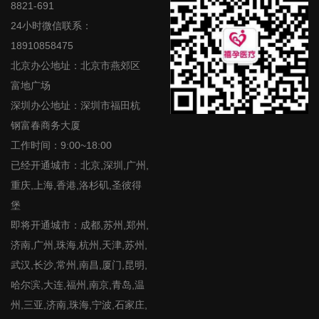
8821-691
24小时微信联系：
18910858475
北京办公地址：北京市燕郊区
富地广场
深圳办公地址：深圳市福田杭
钢富春商务大厦
工作时间：9:00~18:00
已经开通城市：北京,深圳,广州,
重庆,上海,香港,洛杉矶,圣彼得
堡
即将开通城市：成都,苏州,郑州,
济南,广州,珠海,杭州,天津,苏州,
武汉,长沙,常州,南昌,厦门,昆明,
哈尔滨,大连,福州,南京,青岛,温
州,三亚,济南,珠海,宁波,石家庄,