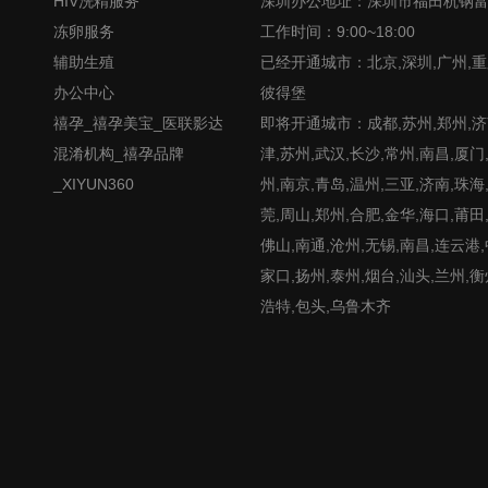
HIV洗精服务
深圳办公地址：深圳市福田杭钢
冻卵服务
工作时间：9:00~18:00
辅助生殖
已经开通城市：北京,深圳,广州,重
办公中心
彼得堡
禧孕_禧孕美宝_医联影达
即将开通城市：成都,苏州,郑州,济南
混淆机构_禧孕品牌
津,苏州,武汉,长沙,常州,南昌,厦门
_XIYUN360
州,南京,青岛,温州,三亚,济南,珠海
莞,周山,郑州,合肥,金华,海口,莆田
佛山,南通,沧州,无锡,南昌,连云港
家口,扬州,泰州,烟台,汕头,兰州,衡
浩特,包头,乌鲁木齐