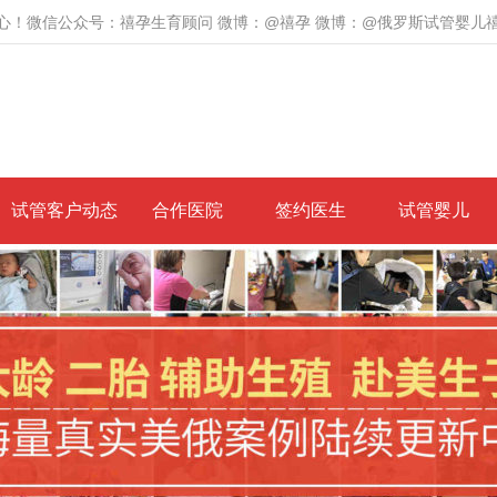
心！微信公众号：禧孕生育顾问 微博：@禧孕 微博：@俄罗斯试管婴儿
试管客户动态
合作医院
签约医生
试管婴儿