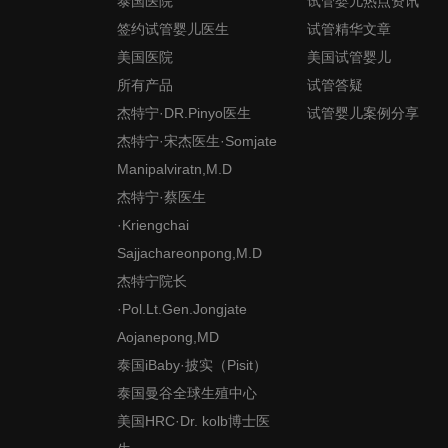
泰国医院
试管婴儿热点资讯
签约试管婴儿医生
试管精华文章
美国医院
美国试管婴儿
所有产品
试管答疑
杰特宁·DR.Pinyo医生
试管婴儿案例分享
杰特宁·宋杰医生·Somjate
Manipalviratn,M.D
杰特宁·蔡医生
·Kriengchai
Sajjachareonpong,M.D
杰特宁院长
·Pol.Lt.Gen.Jongjate
Aojanepong,MD
泰国iBaby·披实（Pisit）
泰国曼谷全球生殖中心
美国HRC·Dr. kolb博士医