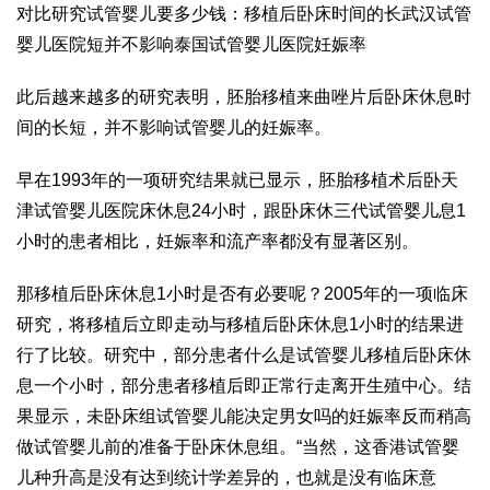
对比研究
试管婴儿要多少钱
：移植后卧床时间的长
武汉试管
婴儿医院
短并不影响
泰国试管婴儿医院
妊娠率
此后越来越多的研究表明，胚胎移植
来曲唑片
后卧床休息时
间的长短，并不影响试管婴儿的妊娠率。
早在1993年的一项研究结果就已显示，胚胎移植术后卧
天
津试管婴儿医院
床休息24小时，跟卧床休
三代试管婴儿
息1
小时的患者相比，妊娠率和流产率都没有显著区别。
那移植后卧床休息1小时是否有必要呢？2005年的一项临床
研究，将移植后立即走动与移植后卧床休息1小时的结果进
行了比较。研究中，部分患者
什么是试管婴儿
移植后卧床休
息一个小时，部分患者移植后即正常行走离开生殖中心。结
果显示，未卧床组
试管婴儿能决定男女吗
的妊娠率反而稍高
做试管婴儿前的准备
于卧床休息组。“当然，这
香港试管婴
儿
种升高是没有达到统计学差异的，也就是没有临床意