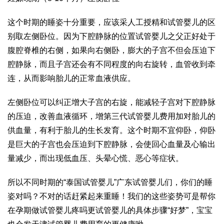
这个时期的睡姿十分重要，应该采
人工授精和试管婴儿的区
别
取左侧卧位。因为下腔静脉的位置
试管婴儿之父
正好处于
腹腔脊椎的右侧，如果向右侧卧，膨大的子宫不但会压迫下
腔静脉，而且子宫还会有不同程度的向右旋转，血管收到牵
连，从而影响胎儿的正常血液供应。
左侧卧位可以纠正增大子宫的右旋，能减轻子宫对下腔静脉
的压迫，改善血液循环，增
第三代试管婴儿费用
加对胎儿的
供血量，有利于胎儿的生长发育。这个时期不宜仰卧，仰卧
是巨大的子宫也会压迫到下腔静脉，会使回心血量及心输出
量减少，而出现低血压、头晕心慌、恶心等症状。
所以不同时期的“泰国试管婴儿”
广东试管婴儿
们，你们的睡
姿对吗？不对的话赶紧起来重睡！我们的这些姿势可是帮你
在孕期
做试管婴儿疼吗
更
试管婴儿的具体步骤
“好梦”，宝宝