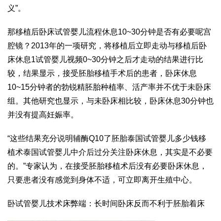
义”。
那移植后卧床
试管婴儿流程
休息10~30分钟是否有必要呢
宫
腔镜
？2013年的一项研究，将移植后立即走动与移植后卧
床休息1
试管婴儿视频
0~30分钟之后才走动的结果进行比
较，结果显示，接受胚胎移植手术后的患者，卧床休息
10~15分钟者的
勃锐精
胚胎种植率、活产率并不优于未卧床
组。其他研究也显示，与未卧床相比较，卧床休息30分钟也
并没有提高妊娠率。
“这些结果充分说明
辅酶Q10
了胚胎
泰国试管婴儿多少钱
移
植术
泰国试管婴儿中介
后过分关注卧床休息，其实是不必要
的。”专家认为，在接受胚胎移植术后没有必要卧床休息，
只要患者没有感觉到身体不适，可立即离开生殖中心。
卧
试管婴儿技术
床弊端：长时间卧床反而不利于胚胎着床