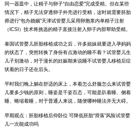
同一器皿中，让精子与卵子“自由恋爱”完成受精。但在某些
情况下，精子无法穿透卵子外壳进行受精，这时就需要胚胎
师进行“包办婚姻”
天津试管婴儿
采用卵胞浆内单精子注射
（ICSI）技术将挑选的精子直接注射入卵子内部帮助受精。
泰国试管婴儿胚胎移植成功之后，许多姐妹就要进入孕妈妈
的状态了，突然转换了身份有点激动的睡不着？
试管婴儿生
儿子
别激动，对于漫长的妊娠期来说睡不
试管婴儿移植后症
状
着的日子还在后头。
平时我们晚上躺在舒适的床上，本着怎么舒服怎么来
试管婴
儿要多少钱
的原则，睡姿是千姿百态，可能是趴着睡、侧着
睡、蜷缩着睡，对于普通人来说，随便哪种睡法并无大碍。
早期观点：胚胎移植后仰卧位 可降低胚胎“滑落”风险
试管婴
儿一次能成功吗