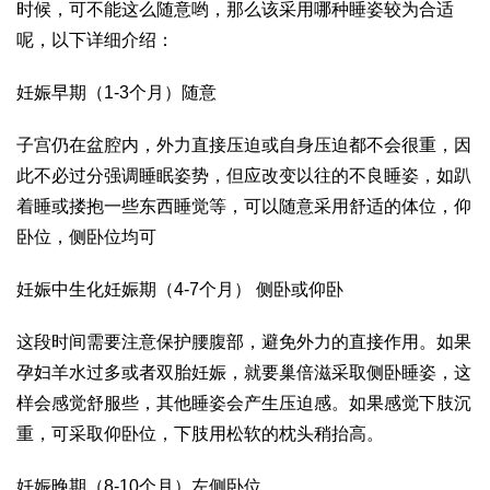
时候，可不能这么随意哟，那么该采用哪种睡姿较为合适
呢，以下详细介绍：
妊娠早期（1-3个月）随意
子宫仍在盆腔内，外力直接压迫或自身压迫都不会很重，因
此不必过分强调睡眠姿势，但应改变以往的不良睡姿，如趴
着睡或搂抱一些东西睡觉等，可以随意采用舒适的体位，仰
卧位，侧卧位均可
妊娠中
生化妊娠
期（4-7个月） 侧卧或仰卧
这段时间需要注意保护腰腹部，避免外力的直接作用。如果
孕妇羊水过多或者双胎妊娠，就要
巢倍滋
采取侧卧睡姿，这
样会感觉舒服些，其他睡姿会产生压迫感。如果感觉下肢沉
重，可采取仰卧位，下肢用松软的枕头稍抬高。
妊娠晚期（8-10个月）左侧卧位