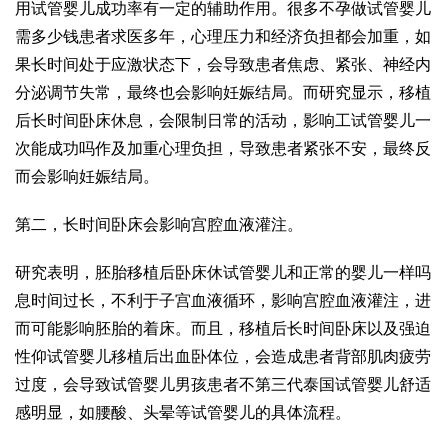
用
试管婴儿成功率有一定的辅助作用。很多不孕
做试管婴儿
需多少钱
患者求医多年，心理压力和经济负担都会加重，如
果长时间处于应激状态下，会导致患者焦虑、紧张、神经内
分泌调节失常，最终也会影响妊娠结局。而研究显示，移植
后长时间卧床休息，会限制日常的活动，影响工
试管婴儿一
次能成功吗
作及加重心理负担，导致患者紧张不安，最终反
而会影响妊娠结局。
第二，长时间卧床会影响宫腔血液灌注。
研究表明，胚胎移植后卧床休
试管婴儿和正常的婴儿一样吗
息时间过长，不利于子宫血液循环，影响宫腔血液灌注，进
而可能影响胚胎的着床。而且，移植后长时间卧床以及强迫
性仰
试管婴儿移植后出血
卧体位，会造成患者背部肌肉疲劳
过度，会导致
试管婴儿男孩
患者不
第三代泰国试管婴儿
舒适
感明显，如腰酸、头晕等
试管婴儿的具体流程
。