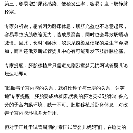
第三，容易增加尿路感染、便秘发生率，容易引发下肢静脉
栓塞。
专家分析说，患者因为卧床休息，膀胱充盈也不愿意起床，
容易导致膀胱收缩无力，造成尿潴留，同时也会导致肠蠕动
减慢。因此，长时间卧床，泌尿系感染及便秘的发生率会增
加，而且还
俄罗斯试管婴儿中心
有可能引发下肢静脉栓塞。
专家提醒：胚胎移植后只需避免剧烈
童梦无忧网试管婴儿论
坛
运动即可
“胚胎与子宫内膜的关系，就好比种子与土壤的关系。
达芙
通
”专家提醒，胚胎要成功着床,优良的胚
达英-35
胎和准备充
分的子宫内膜环境，缺一不可。胚胎移植后卧床休息，对改
善子宫内膜环境并无作用。
但对于正处于试管周期的“泰国试管婴儿妈妈”们，在睡觉的