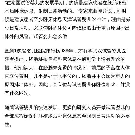
“在泰国试管婴儿的发展早期，的确是建议患者在胚胎移植
术后卧床休息、限制日常活动的。”专家
来曲唑片
说，那时
候是建议患者至少卧床休息
天津试管婴儿
24小时，理由是减
少日常活动、采取仰卧的体位可降低胚胎由于重力原因排出
体外的风险。
试管婴儿怎么做
直到1
试管婴儿医院排行榜
988年，才有学
武汉试管婴儿医
院
者提出，胚胎移植后须卧床休息在解剖学上没有理论依
据。他们认为，在膀胱未充盈的情况下，前屈的子宫在人体
直立位置时，几乎是处于水平位的，胚胎并不会因为重力的
原因排出体外。因此，直立位与
试管婴儿
仰卧位相比，并没
有什么区别。
随着试管婴儿的快速发展，更多的研究人员开
做试管婴儿的
全部流程
始探讨移植术后卧床休息甚至限制日常活动的必要
性。