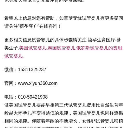
也会发
天津试管婴儿费用
育的更健康呦。
希望以上信息对您有帮助，如
童梦无忧试管婴儿
有更多疑问
请关注“禧孕客户”在线咨询！
更多相关信息
试管婴儿的具体步骤
请关注 禧孕生育医疗-赴
美生子,
美国试管婴儿
,
泰国试管婴儿
,
俄罗斯
试管婴儿的费用
试管婴儿
。
微信：15311325237
官网：www.xiyun360.com
电话：010-59421908
做美国试管婴儿要趁早相
第三代试管婴儿费用
比自然生育年
龄越大怀孕几率变得越低的规律，美国试管婴儿也同样遵循
相同的规律。伴随着年龄的不断增长，女性卵
试管婴儿移植