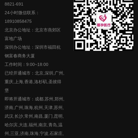
8821-691
24小时微信联系：
18910858475
北京办公地址：北京市燕郊区
富地广场
深圳办公地址：深圳市福田杭
钢富春商务大厦
工作时间：9:00~18:00
已经开通城市：北京,深圳,广州,
重庆,上海,香港,洛杉矶,圣彼得
堡
即将开通城市：成都,苏州,郑州,
济南,广州,珠海,杭州,天津,苏州,
武汉,长沙,常州,南昌,厦门,昆明,
哈尔滨,大连,福州,南京,青岛,温
州,三亚,济南,珠海,宁波,石家庄,