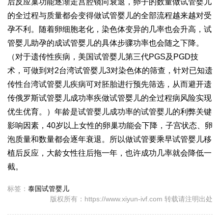
后反应
巢功能逐渐走
宫腔镜
向衰退，卵子的数量
做试管婴儿
的全过程
与质量都会变得
做试管婴儿的全部流程
越来越对受
孕不利。随着卵细胞老化，染色体变异的几率也会升高，试
管婴儿助孕的成
试管婴儿的具体步骤
功率也会随之下降。
（对于遗传性疾病，美国试管婴儿第三代PGS及PGD技
术，可做到对2
台湾试管婴儿
3对染色体的筛查，针对已知遗
传性
台湾试管婴儿
疾病可对胚胎进行预先筛选，从而避开遗
传
俄罗斯试管婴儿成功率
疾
做试管婴儿的全过程
病风险实现
优生优育。）年龄是试管婴儿成功率的
试管婴儿的利弊
关键
影响因素，40岁以上女性的卵巢功能会下降，子宫状态、卵
泡质量和数量都会逐年衰退。所以做试管要乘早
试管婴儿移
植后反应
，大龄女性往后拖一年，也许成功几率就会降低一
截。
标签：
泰国试管婴儿
版权所有：https://www.xiyun-ivf.com 转载请注明出处