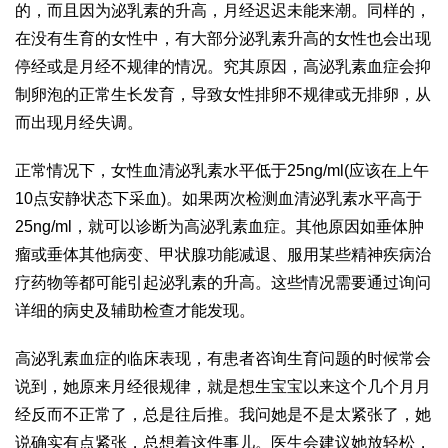
的，而且因为泌乳素的升高，月经迟迟未能来潮。同样的，
在没有生育的女性中，有大部分泌乳素升高的女性也会出现
停经或是月经不规律的情况。究其原因，高泌乳素血症会抑
制卵泡的正常生长发育，导致女性排卵不规律或无排卵，从
而出现月经失调。
正常情况下，女性血清泌乳素水平低于25ng/ml(应该在上午
10点安静状态下采血)。如果两次检测血清泌乳素水平高于
25ng/ml，就可以诊断为高泌乳素血症。其他原因如垂体肿
瘤或垂体其他病变、甲状腺功能减退、服用某些精神疾病治
疗药物等都可能引起泌乳素的升高。这些情况需要通过询问
详细的病史及辅助检查才能发现。
高泌乳素血症的临床表现，有患者咨询生育问题的时候常会
说到，她原来月经很规律，就是想生宝宝以来这个几个月月
经反而不正常了，总是往后推。我问她是不是太紧张了，她
说确实有点紧张，总想着这件事儿。医生会建议她放轻松，