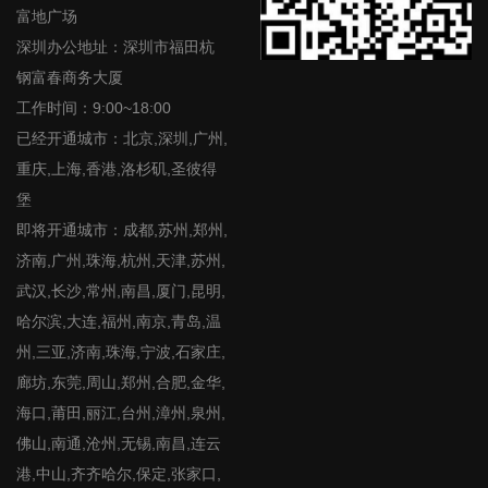
富地广场
深圳办公地址：深圳市福田杭
钢富春商务大厦
工作时间：9:00~18:00
已经开通城市：北京,深圳,广州,
重庆,上海,香港,洛杉矶,圣彼得
堡
即将开通城市：成都,苏州,郑州,
济南,广州,珠海,杭州,天津,苏州,
武汉,长沙,常州,南昌,厦门,昆明,
哈尔滨,大连,福州,南京,青岛,温
州,三亚,济南,珠海,宁波,石家庄,
廊坊,东莞,周山,郑州,合肥,金华,
海口,莆田,丽江,台州,漳州,泉州,
佛山,南通,沧州,无锡,南昌,连云
港,中山,齐齐哈尔,保定,张家口,