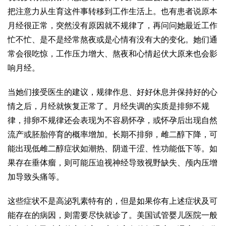
把注意力从生育这件事转移到工作生活上。也有患者说原本
月经很正常，突然没有原因就不规律了，再问问她最近工作
忙不忙、是不是经常熬夜或是心情有没有大的变化。她们通
常会很吃惊，工作压力增大、熬夜和心情起伏大原来也会影
响月经。
当她们接受医生的建议，规律作息、好好休息并保持好的心
情之后，月经就恢复正常了。月经失调的实质是排卵不规
律，排卵不规律还会表现为不容易怀孕，或怀孕后出现自然
流产或胚胎停育的概率增加。长期不排卵，雌二醇下降，可
能出现低雌二醇症状如潮热、阴道干涩、性功能低下等。如
果存在垂体瘤，则可能压迫视神经导致视野缺失、颅内压增
加导致头痛等。
这些症状不是高泌乳素特有的，但是如果你有上述症状及可
能存在的病因，则需要尽快就诊了。美国试管婴儿医院一般