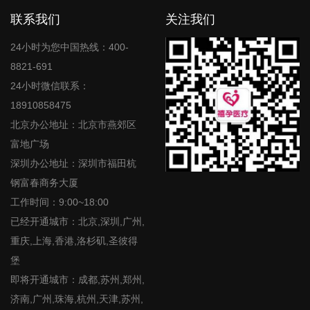
联系我们
关注我们
24小时为您中国热线：400-
8821-691
24小时微信联系：
18910858475
北京办公地址：北京市燕郊区
富地广场
深圳办公地址：深圳市福田杭
钢富春商务大厦
工作时间：9:00~18:00
已经开通城市：北京,深圳,广州,
重庆,上海,香港,洛杉矶,圣彼得
堡
即将开通城市：成都,苏州,郑州,
济南,广州,珠海,杭州,天津,苏州,