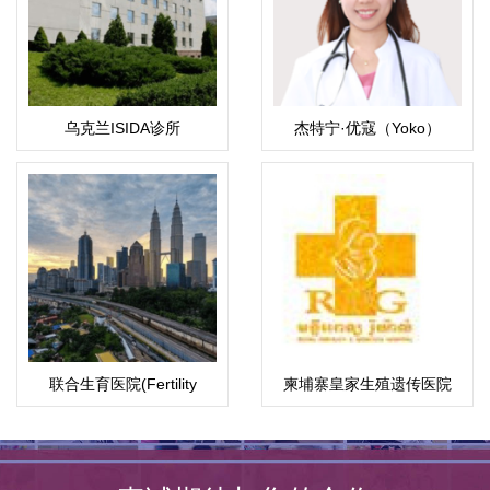
乌克兰ISIDA诊所
杰特宁·优寇（Yoko）
联合生育医院(Fertility
柬埔寨皇家生殖遗传医院
Associates)