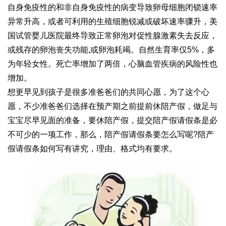
自身免疫性的和非自身免疫性的病变导致卵母细胞闭锁速率
异常升高，或者可利用的生殖细胞锐减或破坏速率骤升，美
国试管婴儿医院最终导致正常卵泡对促性腺激素失去反应，
或残存的卵泡丧失功能,或卵泡耗竭。自然生育率仅5%，多
为年轻女性。死亡率增加了两倍，心脑血管疾病的风险性也
增加。
想更早见到孩子是很多准爸爸们的共同心愿，为了这个心
愿，不少准爸爸们选择在预产期之前提前休陪产假，做足与
宝宝尽早见面的准备，要休陪产假，提交陪产假请假条是必
不可少的一项工作，那么，陪产假请假条要怎么写呢?陪产
假请假条如何写有讲究，理由、格式均有要求。