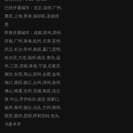
已经开通城市：北京,深圳,广州,
重庆,上海,香港,洛杉矶,圣彼得
堡
即将开通城市：成都,苏州,郑州,
济南,广州,珠海,杭州,天津,苏州,
武汉,长沙,常州,南昌,厦门,昆明,
哈尔滨,大连,福州,南京,青岛,温
州,三亚,济南,珠海,宁波,石家庄,
廊坊,东莞,周山,郑州,合肥,金华,
海口,莆田,丽江,台州,漳州,泉州,
佛山,南通,沧州,无锡,南昌,连云
港,中山,齐齐哈尔,保定,张家口,
扬州,泰州,烟台,汕头,兰州,衡州,
西安,惠州,昆明,呼和浩特,包头,
乌鲁木齐