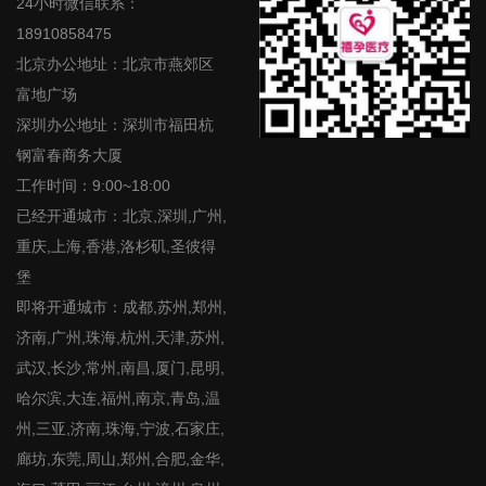
24小时微信联系：
18910858475
北京办公地址：北京市燕郊区
富地广场
深圳办公地址：深圳市福田杭
钢富春商务大厦
工作时间：9:00~18:00
已经开通城市：北京,深圳,广州,
重庆,上海,香港,洛杉矶,圣彼得
堡
即将开通城市：成都,苏州,郑州,
济南,广州,珠海,杭州,天津,苏州,
武汉,长沙,常州,南昌,厦门,昆明,
哈尔滨,大连,福州,南京,青岛,温
州,三亚,济南,珠海,宁波,石家庄,
廊坊,东莞,周山,郑州,合肥,金华,