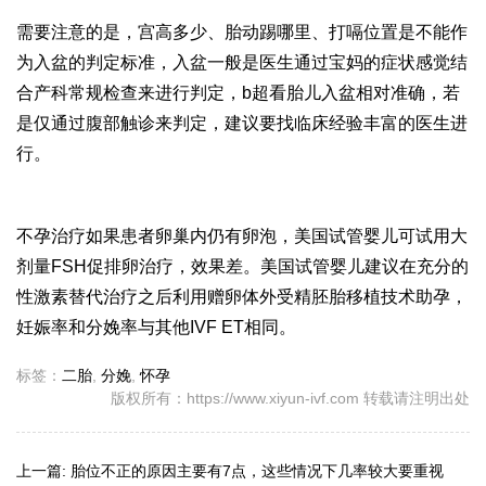
需要注意的是，宫高多少、胎动踢哪里、打嗝位置是不能作
为入盆的判定标准，入盆一般是医生通过宝妈的症状感觉结
合产科常规检查来进行判定，b超看胎儿入盆相对准确，若
是仅通过腹部触诊来判定，建议要找临床经验丰富的医生进
行。
不孕治疗如果患者卵巢内仍有卵泡，美国试管婴儿可试用大
剂量FSH促排卵治疗，效果差。美国试管婴儿建议在充分的
性激素替代治疗之后利用赠卵体外受精胚胎移植技术助孕，
妊娠率和分娩率与其他IVF ET相同。
标签：
二胎
,
分娩
,
怀孕
版权所有：https://www.xiyun-ivf.com 转载请注明出处
上一篇:
胎位不正的原因主要有7点，这些情况下几率较大要重视