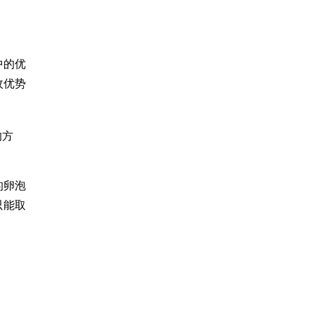
中的优
枚优势
的方
的卵泡
只能取