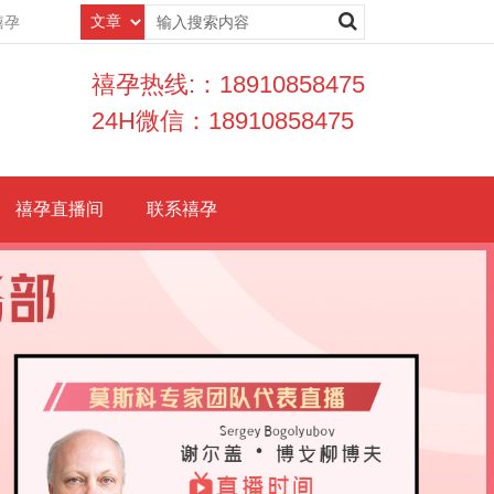
禧孕
禧孕热线:：18910858475
24H微信：18910858475
禧孕直播间
联系禧孕