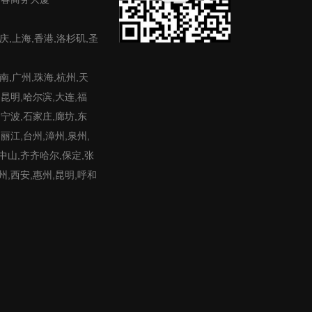
庆,上海,香港,洛杉矶,圣
,广州,珠海,杭州,天
,昆明,哈尔滨,大连,福
,宁波,石家庄,廊坊,东
,丽江,台州,漳州,泉州,
,中山,齐齐哈尔,保定,张
州,西安,惠州,昆明,呼和