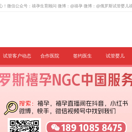
心！微信公众号：禧孕生育顾问 微博：@禧孕 微博：@俄罗斯试管婴儿
试管客户动态
合作医院
签约医生
试管婴儿