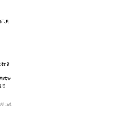
自己具
代数没
国试管
超过
载请注明出处