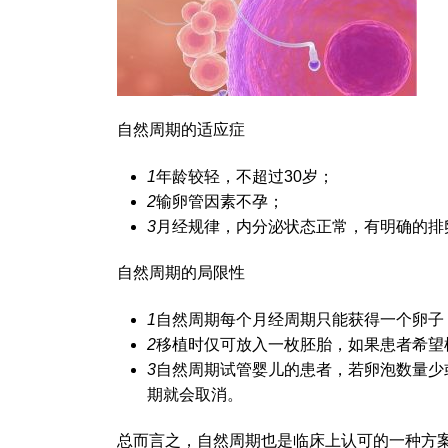
自然周期的适应症
1
年龄较轻，不超过30岁；
2
输卵管因素不孕；
3
月经规律，内分泌状态正常，有明确的排
自然周期的局限性
1
自然周期每个月经周期只能获得一个卵子
2
移植时仅可放入一枚胚胎，如果患者希望
3
自然周期试管婴儿的患者，若卵泡数量少
期就会取消。
总而言之，自然周期也是临床上认可的一种方