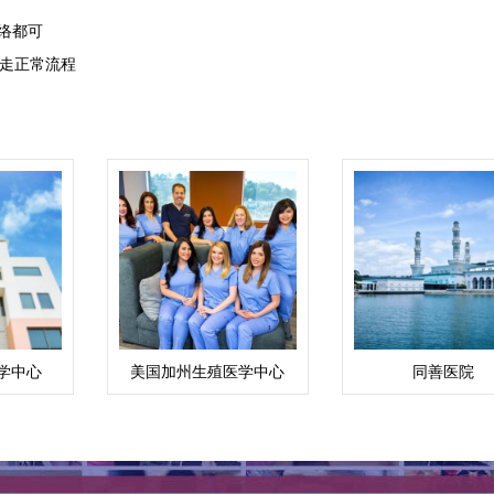
络都可
走正常流程
学中心
美国加州生殖医学中心
同善医院
)
CCRH（洛杉矶）