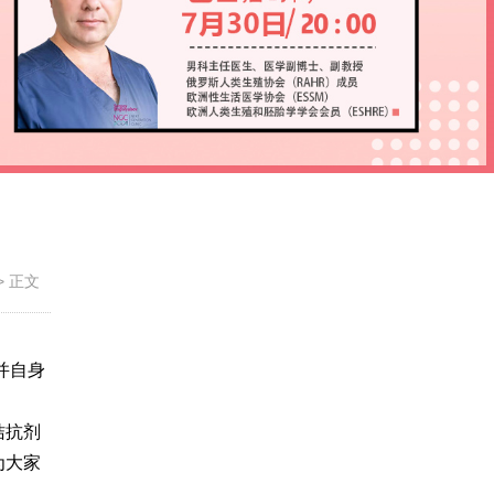
>
正文
并自身
拮抗剂
为大家