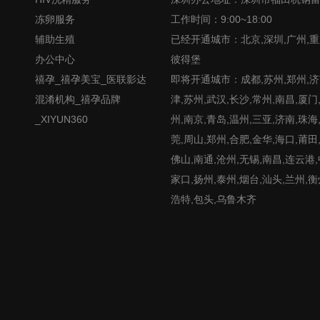
冻卵服务
工作时间：9:00~18:00
辅助生殖
已经开通城市：北京,深圳,广州,重
办公中心
彼得堡
禧孕_禧孕美宝_医联影达
即将开通城市：成都,苏州,郑州,济南
混淆机构_禧孕品牌
津,苏州,武汉,长沙,常州,南昌,厦门
_XIYUN360
州,南京,青岛,温州,三亚,济南,珠海
莞,周山,郑州,合肥,金华,海口,莆田
佛山,南通,沧州,无锡,南昌,连云港
家口,扬州,泰州,烟台,汕头,兰州,衡
浩特,包头,乌鲁木齐