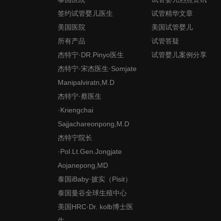
签约试管婴儿医生
试管精华文章
美国医院
美国试管婴儿
所有产品
试管答疑
杰特宁·DR.Pinyo医生
试管婴儿案例分享
杰特宁·宋杰医生·Somjate
Manipalviratn,M.D
杰特宁·蔡医生
·Kriengchai
Sajjachareonpong,M.D
杰特宁院长
·Pol.Lt.Gen.Jongjate
Aojanepong,MD
泰国iBaby·披实（Pisit）
泰国曼谷全球生殖中心
美国HRC·Dr. kolb博士医
生