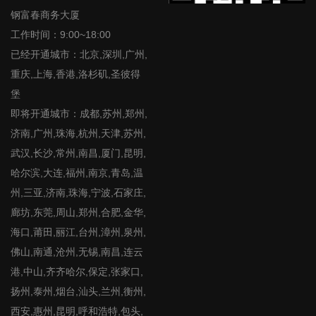
钢富春商务大厦
工作时间：9:00~18:00
已经开通城市：北京,深圳,广州,
重庆,上海,香港,洛杉矶,圣彼得
堡
即将开通城市：成都,苏州,郑州,
济南,广州,珠海,杭州,天津,苏州,
武汉,长沙,常州,南昌,厦门,昆明,
哈尔滨,大连,福州,南京,青岛,温
州,三亚,济南,珠海,宁波,石家庄,
廊坊,东莞,周山,郑州,合肥,金华,
海口,莆田,丽江,台州,漳州,泉州,
佛山,南通,沧州,无锡,南昌,连云
港,中山,齐齐哈尔,保定,张家口,
扬州,泰州,烟台,汕头,兰州,衡州,
西安,惠州,昆明,呼和浩特,包头,