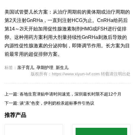
美国试管婴儿长方案：从治疗周期前的黄体期或治疗周期的
第2天注射GnRHa，一直到注射HCG为止。CnRHa给药后
第14～2l天开始加用促性腺激素制剂HMG或FSH进行促排
卵。这种用药方案利用大剂量持续性GnRHa刺激后导致的
内源性促性腺激素的分泌抑制，即降调节作用。长方案为目
前最常用的超促排卵方案。
标签：
亲子育儿
,
孕期护理
,
新生儿
版权所有：https://www.xiyun-ivf.com 转载请注明出处
上一篇:
各地生育津贴申请时间速览，深圳最长时限不超12个月
下一篇:
谈“汞”色变，伊利奶粉汞超标事件引热议
推荐产品