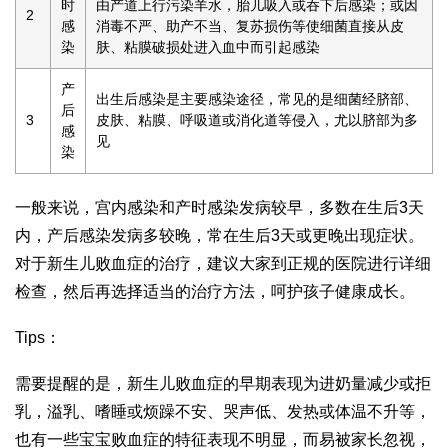
时
由产道上行污染羊水，胎儿吸入或吞下后感染；或因
2
感
消毒不严、助产不当、复苏损伤等使细菌直接从皮
染
肤、粘膜破损处进入血中而引起感染
产
出生后感染是主要感染途径，常见的是细菌经脐部、
后
3
皮肤、粘膜、呼吸道或消化道等侵入，尤以脐部为多
感
见
染
一般来说，宫内感染和产时感染发病较早，多数在生后3天
内，产后感染发病多较晚，常在生后3天或更晚出现症状。
对于新生儿败血症的治疗，建议大家到正规的医院进行详细
检查，然后再选择适当的治疗方法，呵护孩子健康成长。
Tips：
需要提醒的是，新生儿败血症的早期表现为进奶量减少或拒
乳，溢乳、嗜睡或烦躁不安、哭声低、发热或体温不升等，
也有一些宝宝败血症的特征表现不明显，而易被家长忽视，