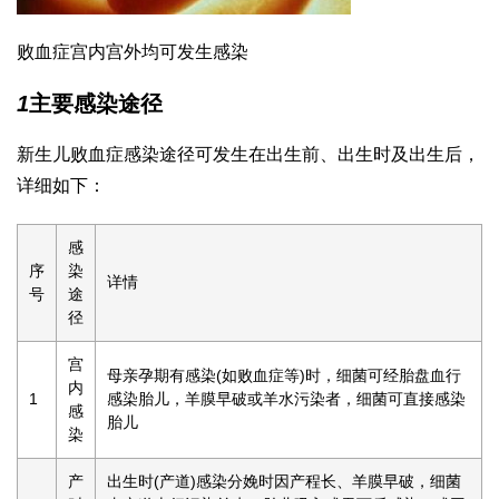
败血症宫内宫外均可发生感染
1
主要感染途径
新生儿败血症感染途径可发生在出生前、出生时及出生后，
详细如下：
感
序
染
详情
号
途
径
宫
母亲孕期有感染(如败血症等)时，细菌可经胎盘血行
内
1
感染胎儿，羊膜早破或羊水污染者，细菌可直接感染
感
胎儿
染
产
出生时(产道)感染分娩时因产程长、羊膜早破，细菌