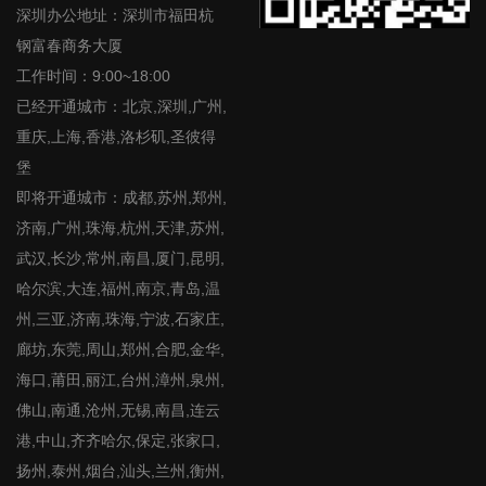
深圳办公地址：深圳市福田杭
钢富春商务大厦
工作时间：9:00~18:00
已经开通城市：北京,深圳,广州,
重庆,上海,香港,洛杉矶,圣彼得
堡
即将开通城市：成都,苏州,郑州,
济南,广州,珠海,杭州,天津,苏州,
武汉,长沙,常州,南昌,厦门,昆明,
哈尔滨,大连,福州,南京,青岛,温
州,三亚,济南,珠海,宁波,石家庄,
廊坊,东莞,周山,郑州,合肥,金华,
海口,莆田,丽江,台州,漳州,泉州,
佛山,南通,沧州,无锡,南昌,连云
港,中山,齐齐哈尔,保定,张家口,
扬州,泰州,烟台,汕头,兰州,衡州,